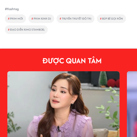
#Hashtag
#
PHIM MỚI
#
PHIM KINH DỊ
#
TRUYỀN THUYẾT ĐÔ THỊ
#
BÚP BÊ GỌI HỒN
#
ĐẠO DIỄN KIMO STAMBOEL
ĐƯỢC QUAN TÂM