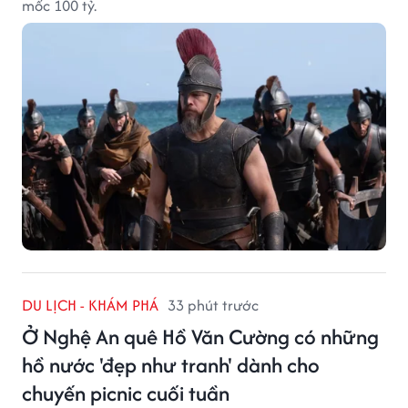
mốc 100 tỷ.
DU LỊCH - KHÁM PHÁ
33 phút trước
Ở Nghệ An quê Hồ Văn Cường có những
hồ nước 'đẹp như tranh' dành cho
chuyến picnic cuối tuần