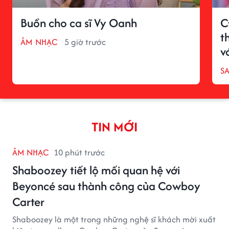
Buồn cho ca sĩ Vy Oanh
C
t
ÂM NHẠC
5 giờ trước
v
S
TIN MỚI
ÂM NHẠC
10 phút trước
Shaboozey tiết lộ mối quan hệ với
Beyoncé sau thành công của Cowboy
Carter
Shaboozey là một trong những nghệ sĩ khách mời xuất