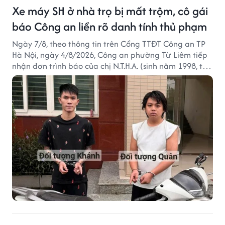
Xe máy SH ở nhà trọ bị mất trộm, cô gái
báo Công an liền rõ danh tính thủ phạm
Ngày 7/8, theo thông tin trên Cổng TTĐT Công an TP
Hà Nội, ngày 4/8/2026, Công an phường Từ Liêm tiếp
nhận đơn trình báo của chị N.T.H.A. (sinh năm 1998, trú
tại phường Từ Liêm) về việc bị kẻ gian lấy trộm chiếc
xe mô tô Honda SH 125i, tại khu nhà trọ nơi đang sinh
sống.