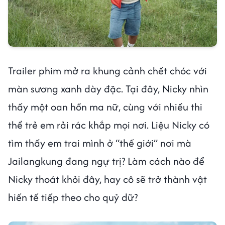
Trailer phim mở ra khung cảnh chết chóc với
màn sương xanh dày đặc. Tại đây, Nicky nhìn
thấy một oan hồn ma nữ, cùng với nhiều thi
thể trẻ em rải rác khắp mọi nơi. Liệu Nicky có
tìm thấy em trai mình ở “thế giới” nơi mà
Jailangkung đang ngự trị? Làm cách nào để
Nicky thoát khỏi đây, hay cô sẽ trở thành vật
hiến tế tiếp theo cho quỷ dữ?