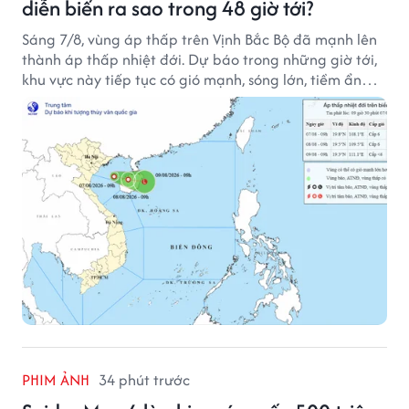
diễn biến ra sao trong 48 giờ tới?
Sáng 7/8, vùng áp thấp trên Vịnh Bắc Bộ đã mạnh lên
thành áp thấp nhiệt đới. Dự báo trong những giờ tới,
khu vực này tiếp tục có gió mạnh, sóng lớn, tiềm ẩn
nhiều nguy cơ đối với hoạt động của tàu thuyền trên
biển.
PHIM ẢNH
34 phút trước