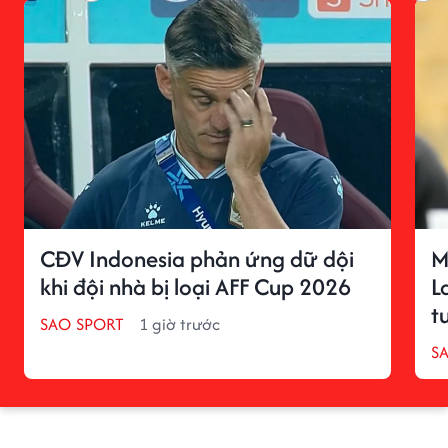
CĐV Indonesia phản ứng dữ dội
M
khi đội nhà bị loại AFF Cup 2026
L
t
SAO SPORT
1 giờ trước
S