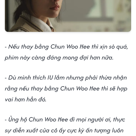
- Nếu thay bằng Chun Woo Hee thì xịn sò quá,
phim này càng đáng mong đợi hơn nữa.
- Dù mình thích IU lắm nhưng phải thừa nhận
rằng nếu thay bằng Chun Woo Hee thì sẽ hợp
vai hơn hẳn đó.
- Ủng hộ Chun Woo Hee đi mọi người ơi, thực
sự diễn xuất của cô ấy cực kỳ ấn tượng luôn