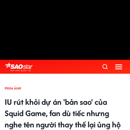
PHIM ẢNH
IU rút khỏi dự án 'bản sao' của
Squid Game, fan dù tiếc nhưng
nghe tên người thay thế lại ủng hộ