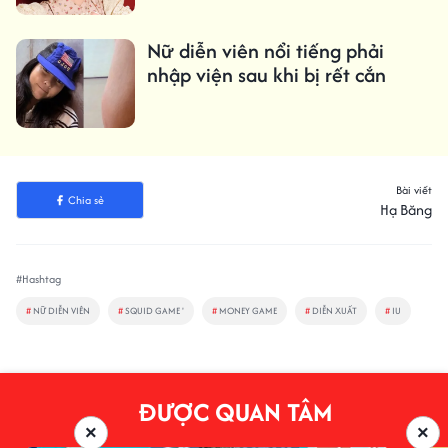
Nữ diễn viên nổi tiếng phải
nhập viện sau khi bị rết cắn
Bài viết
Chia sẻ
Hạ Băng
#Hashtag
#
NỮ DIỄN VIÊN
#
SQUID GAME '
#
MONEY GAME
#
DIỄN XUẤT
#
IU
ĐƯỢC QUAN TÂM
×
×