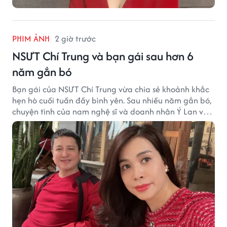
PHIM ẢNH
2 giờ trước
NSƯT Chí Trung và bạn gái sau hơn 6
năm gắn bó
Bạn gái của NSƯT Chí Trung vừa chia sẻ khoảnh khắc
hẹn hò cuối tuần đầy bình yên. Sau nhiều năm gắn bó,
chuyện tình của nam nghệ sĩ và doanh nhân Ý Lan vẫn
nhận được sự quan tâm từ công chúng.