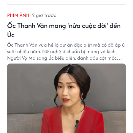
PHIM ẢNH
2 giờ trước
Ốc Thanh Vân mang 'nửa cuộc đời' đến
Úc
Ốc Thanh Vân vừa hé lộ dự án đặc biệt mà cô đã ấp ủ
suốt nhiều năm. Nữ nghệ sĩ chuẩn bị mang vở kịch
Người Vợ Ma sang Úc biểu diễn, đánh dấu cột mốc
đáng nhớ trong hành trình làm nghề.