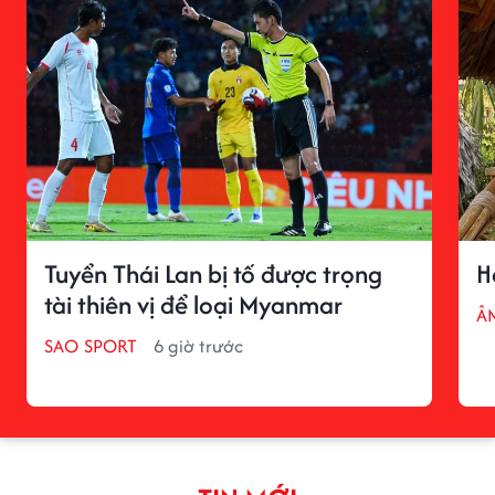
Tuyển Thái Lan bị tố được trọng
H
tài thiên vị để loại Myanmar
Â
SAO SPORT
6 giờ trước