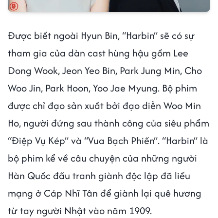
Được biết ngoài Hyun Bin, “Harbin” sẽ có sự
tham gia của dàn cast hùng hậu gồm Lee
Dong Wook, Jeon Yeo Bin, Park Jung Min, Cho
Woo Jin, Park Hoon, Yoo Jae Myung. Bộ phim
được chỉ đạo sản xuất bởi đạo diễn Woo Min
Ho, người đứng sau thành công của siêu phẩm
“Điệp Vụ Kép” và “Vua Bạch Phiến”. “Harbin” là
bộ phim kể về câu chuyện của những người
Hàn Quốc đấu tranh giành độc lập đã liều
mạng ở Cáp Nhĩ Tân để giành lại quê hương
từ tay người Nhật vào năm 1909.