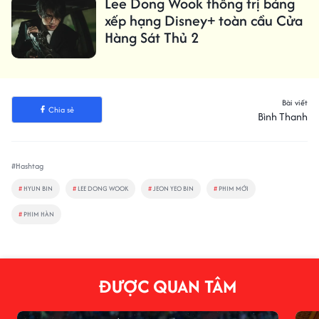
Lee Dong Wook thống trị bảng
xếp hạng Disney+ toàn cầu Cửa
Hàng Sát Thủ 2
Bài viết
Chia sẻ
Bình Thanh
#Hashtag
#
HYUN BIN
#
LEE DONG WOOK
#
JEON YEO BIN
#
PHIM MỚI
#
PHIM HÀN
ĐƯỢC QUAN TÂM