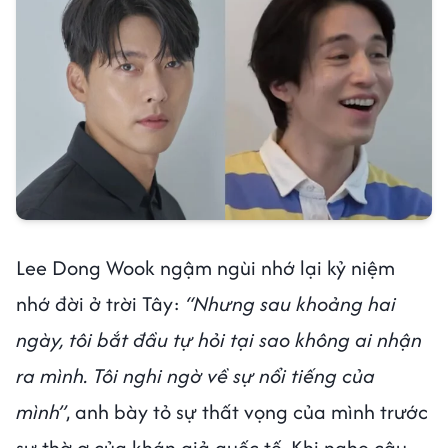
Lee Dong Wook ngậm ngùi nhớ lại kỷ niệm
nhớ đời ở trời Tây:
“Nhưng sau khoảng hai
ngày, tôi bắt đầu tự hỏi tại sao không ai nhận
ra mình. Tôi nghi ngờ về sự nổi tiếng của
mình”
, anh bày tỏ sự thất vọng của mình trước
sự thờ ơ của khán giả quốc tế. Khi nghe câu