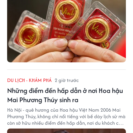
DU LỊCH - KHÁM PHÁ
2 giờ trước
Những điểm đến hấp dẫn ở nơi Hoa hậu
Mai Phương Thúy sinh ra
Hà Nội - quê hương của Hoa hậu Việt Nam 2006 Mai
Phương Thúy, không chỉ nổi tiếng với bề dày lịch sử mà
còn sở hữu nhiều điểm đến hấp dẫn, nơi du khách có
thể cảm nhận trọn vẹn vẻ đẹp cổ kính xen lẫn nhịp