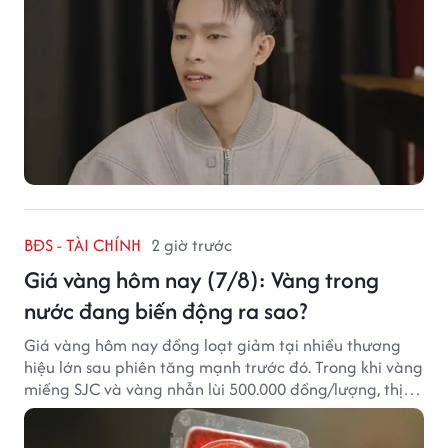
BĐS - TÀI CHÍNH
2 giờ trước
Giá vàng hôm nay (7/8): Vàng trong
nước đang biến động ra sao?
Giá vàng hôm nay đồng loạt giảm tại nhiều thương
hiệu lớn sau phiên tăng mạnh trước đó. Trong khi vàng
miếng SJC và vàng nhẫn lùi 500.000 đồng/lượng, thị
trường vẫn duy trì mặt bằng giá cao, với sự chênh
lệch đáng kể giữa các doanh nghiệp.