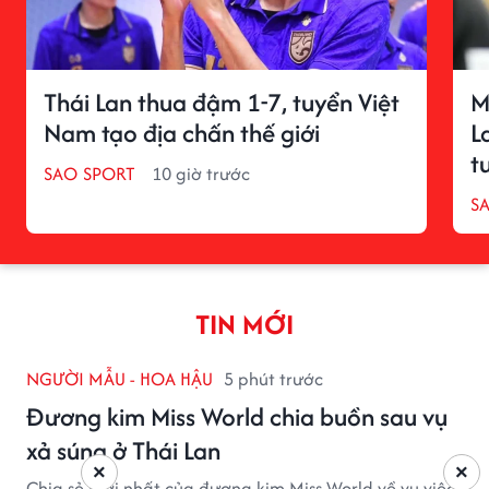
Thái Lan thua đậm 1-7, tuyển Việt
M
Nam tạo địa chấn thế giới
L
t
SAO SPORT
10 giờ trước
S
TIN MỚI
NGƯỜI MẪU - HOA HẬU
5 phút trước
Đương kim Miss World chia buồn sau vụ
xả súng ở Thái Lan
×
×
Chia sẻ mới nhất của đương kim Miss World về vụ việc