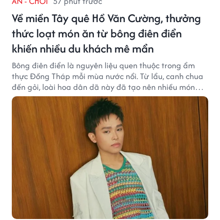
ĂN - CHƠI
57 phút trước
Về miền Tây quê Hồ Văn Cường, thưởng
thức loạt món ăn từ bông điên điển
khiến nhiều du khách mê mẩn
Bông điên điển là nguyên liệu quen thuộc trong ẩm
thực Đồng Tháp mỗi mùa nước nổi. Từ lẩu, canh chua
đến gỏi, loài hoa dân dã này đã tạo nên nhiều món
ngon khiến du khách khó quên.