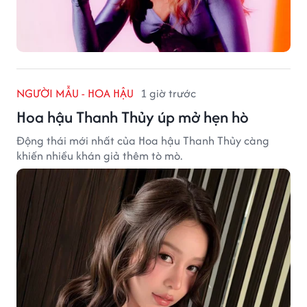
NGƯỜI MẪU - HOA HẬU
1 giờ trước
Hoa hậu Thanh Thủy úp mở hẹn hò
Động thái mới nhất của Hoa hậu Thanh Thủy càng
khiến nhiều khán giả thêm tò mò.