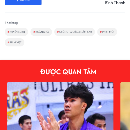
Bình Thanh
#Hashtag
#
HUYỀN LIZZIE
#
HOÀNG HÀ
#
CHÚNG TA CỦA 8 NĂM SAU
#
PHIM MỚI
#
PHIM VIỆT
ĐƯỢC QUAN TÂM