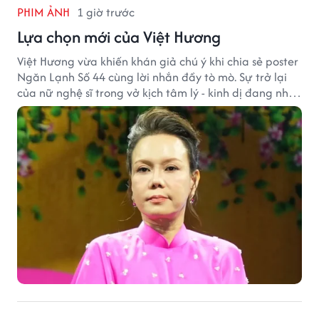
PHIM ẢNH
1 giờ trước
Lựa chọn mới của Việt Hương
Việt Hương vừa khiến khán giả chú ý khi chia sẻ poster
Ngăn Lạnh Số 44 cùng lời nhắn đầy tò mò. Sự trở lại
của nữ nghệ sĩ trong vở kịch tâm lý - kinh dị đang nhận
được nhiều quan tâm từ công chúng.