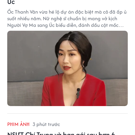
Úc
Ốc Thanh Vân vừa hé lộ dự án đặc biệt mà cô đã ấp ủ
suốt nhiều năm. Nữ nghệ sĩ chuẩn bị mang vở kịch
Người Vợ Ma sang Úc biểu diễn, đánh dấu cột mốc
đáng nhớ trong hành trình làm nghề.
PHIM ẢNH
3 phút trước
NSƯT Chí Trung và bạn gái sau hơn 6