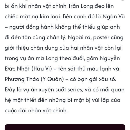
bí ẩn khi nhân vật chính Trần Long đeo lên
chiếc mặt nạ kim loại. Bên cạnh đó là Ngân Vũ
– người đồng hành không thể thiếu giúp anh
đi đến tận cùng chân lý. Ngoài ra, poster cũng
giới thiệu chân dung của hai nhân vật còn lại
trong vụ án mà Long theo đuổi, gồm Nguyễn
Đức Nhật (Hữu Vi) – tên sát thủ máu lạnh và
Phương Thảo (Y Quân) – cô bạn gái xấu số.
Đây là vụ án xuyên suốt series, và có mối quan
hệ mật thiết đến những bí mật bị vùi lấp của
cuộc đời nhân vật chính.