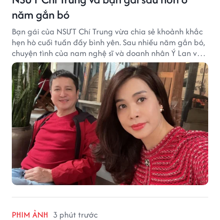
năm gắn bó
Bạn gái của NSƯT Chí Trung vừa chia sẻ khoảnh khắc
hẹn hò cuối tuần đầy bình yên. Sau nhiều năm gắn bó,
chuyện tình của nam nghệ sĩ và doanh nhân Ý Lan vẫn
nhận được sự quan tâm từ công chúng.
PHIM ẢNH
3 phút trước