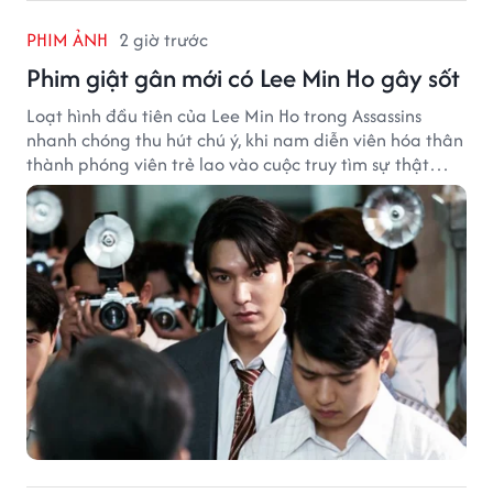
PHIM ẢNH
2 giờ trước
Phim giật gân mới có Lee Min Ho gây sốt
Loạt hình đầu tiên của Lee Min Ho trong Assassins
nhanh chóng thu hút chú ý, khi nam diễn viên hóa thân
thành phóng viên trẻ lao vào cuộc truy tìm sự thật
phía sau một vụ ám sát gây chấn động Hàn Quốc.