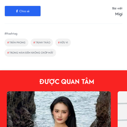
Bài viết
Chia sẻ
Migi
#Hashtag
#
TRẦN PHONG
#
TRỊNH THẢO
#
HỮU VI
#
TRONG MÀN ĐÊM KHÔNG CHỚP MẮT
ĐƯỢC QUAN TÂM