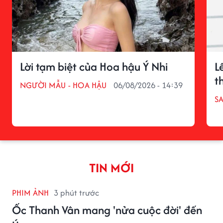
Lời tạm biệt của Hoa hậu Ý Nhi
L
t
NGƯỜI MẪU - HOA HẬU
06/08/2026 - 14:39
S
TIN MỚI
PHIM ẢNH
3 phút trước
Ốc Thanh Vân mang 'nửa cuộc đời' đến