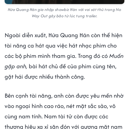
Hứa Quang Hán gia nhập showbiz Hàn với vai sát thủ trong No
Way Out gây bão từ lúc tung trailer.
Ngoài diễn xuất, Hứa Quang Hán còn thể hiện
tài năng ca hát qua việc hát nhạc phim cho
các bộ phim mình tham gia. Trong đó có
Muốn
gặp anh,
bài hát chủ đề của phim cùng tên,
gặt hái được nhiều thành công.
Bên cạnh tài năng, anh còn được yêu mến nhờ
vào ngoại hình cao ráo, nét mặt sắc sảo, vô
cùng nam tính. Nam tài tử còn được các
thương hiệu xa xỉ săn đón với gương mặt nam