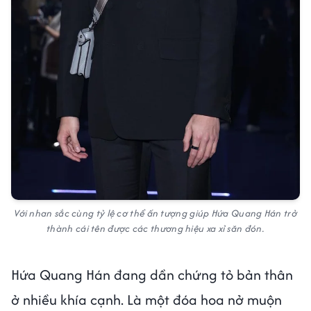
Với nhan sắc cùng tỷ lệ cơ thể ấn tượng giúp Hứa Quang Hán trở
thành cái tên được các thương hiệu xa xỉ săn đón.
Hứa Quang Hán đang dần chứng tỏ bản thân
ở nhiều khía cạnh. Là một đóa hoa nở muộn