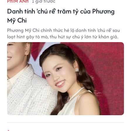
PHIM ẢNH
1 giờ trước
Danh tính 'chú rể' trăm tỷ của Phương
Mỹ Chi
Phương Mỹ Chi chính thức hé lộ danh tính 'chú rể' sau
loạt hint gây tò mò, thu hút sự chú ý lớn từ khán giả.