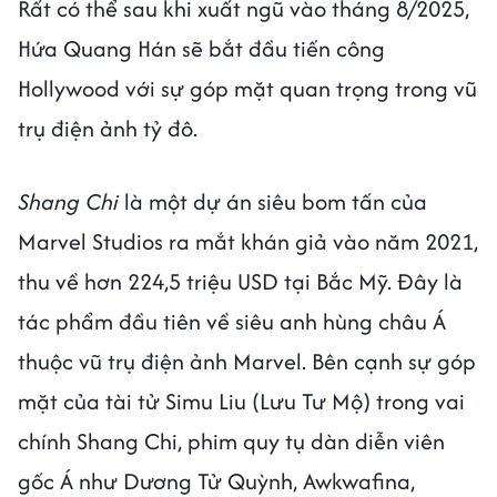
Rất có thể sau khi xuất ngũ vào tháng 8/2025,
Hứa Quang Hán sẽ bắt đầu tiến công
Hollywood với sự góp mặt quan trọng trong vũ
trụ điện ảnh tỷ đô.
Shang Chi
là một dự án siêu bom tấn của
Marvel Studios ra mắt khán giả vào năm 2021,
thu về hơn 224,5 triệu USD tại Bắc Mỹ. Đây là
tác phẩm đầu tiên về siêu anh hùng châu Á
thuộc vũ trụ điện ảnh Marvel. Bên cạnh sự góp
mặt của tài tử Simu Liu (Lưu Tư Mộ) trong vai
chính Shang Chi, phim quy tụ dàn diễn viên
gốc Á như Dương Tử Quỳnh, Awkwafina,