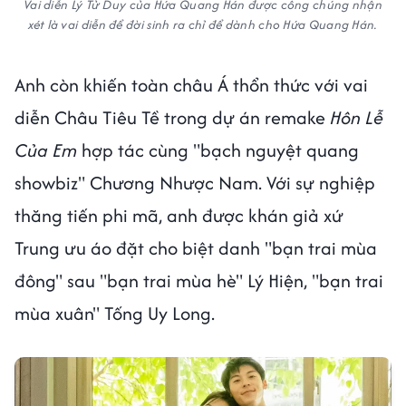
Vai diễn Lý Tử Duy của Hứa Quang Hán được công chúng nhận
xét là vai diễn để đời sinh ra chỉ để dành cho Hứa Quang Hán.
Anh còn khiến toàn châu Á thổn thức với vai
diễn Châu Tiêu Tề trong dự án remake
Hôn Lễ
Của Em
hợp tác cùng "bạch nguyệt quang
showbiz" Chương Nhược Nam. Với sự nghiệp
thăng tiến phi mã, anh được khán giả xứ
Trung ưu áo đặt cho biệt danh "bạn trai mùa
đông" sau "bạn trai mùa hè" Lý Hiện, "bạn trai
mùa xuân" Tống Uy Long.