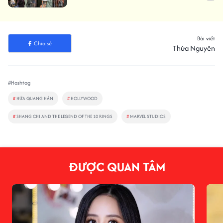
khai cách tự sử dụng AI
Bài viết
Chia sẻ
Thừa Nguyên
#Hashtag
#
HỨA QUANG HÁN
#
HOLLYWOOD
#
SHANG CHI AND THE LEGEND OF THE 10 RINGS
#
MARVEL STUDIOS
ĐƯỢC QUAN TÂM