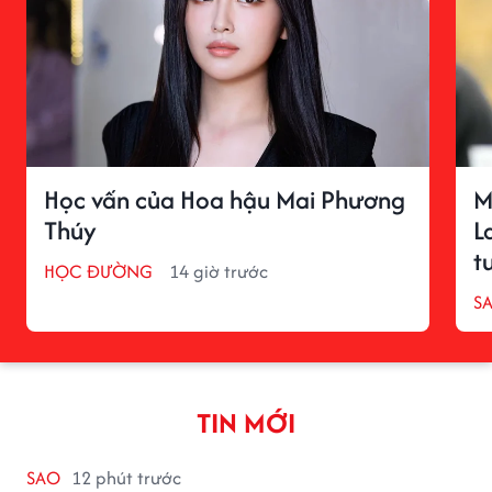
Học vấn của Hoa hậu Mai Phương
M
Thúy
L
t
HỌC ĐƯỜNG
14 giờ trước
S
TIN MỚI
SAO
12 phút trước