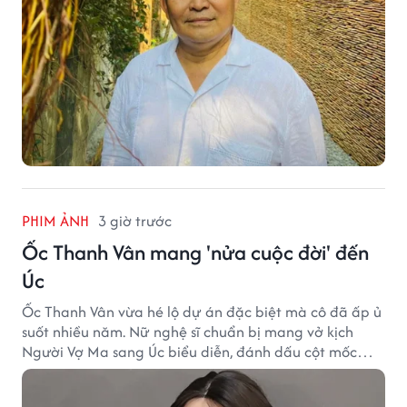
PHIM ẢNH
3 giờ trước
Ốc Thanh Vân mang 'nửa cuộc đời' đến
Úc
Ốc Thanh Vân vừa hé lộ dự án đặc biệt mà cô đã ấp ủ
suốt nhiều năm. Nữ nghệ sĩ chuẩn bị mang vở kịch
Người Vợ Ma sang Úc biểu diễn, đánh dấu cột mốc
đáng nhớ trong hành trình làm nghề.