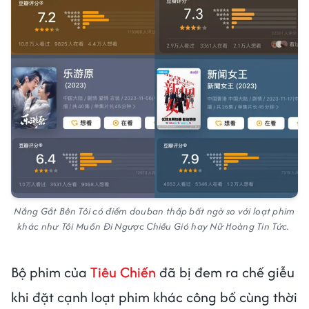
Nắng Gắt Bên Tôi có điểm douban thấp bất ngờ so với loạt phim
khác như Tôi Muốn Đi Ngược Chiều Gió hay Nữ Hoàng Tin Tức.
Bộ phim của
Tiêu Chiến
đã bị đem ra chế giễu
khi đặt cạnh loạt phim khác công bố cùng thời