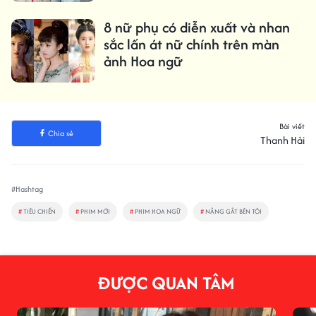
8 nữ phụ có diễn xuất và nhan
sắc lấn át nữ chính trên màn
ảnh Hoa ngữ
Bài viết
Chia sẻ
Thanh Hải
#Hashtag
#
TIÊU CHIẾN
#
PHIM MỚI
#
PHIM HOA NGỮ
#
NẮNG GẮT BÊN TÔI
ĐƯỢC QUAN TÂM