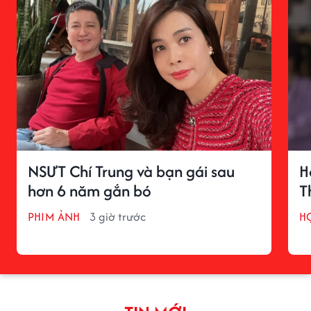
NSƯT Chí Trung và bạn gái sau
H
hơn 6 năm gắn bó
T
PHIM ẢNH
3 giờ trước
H