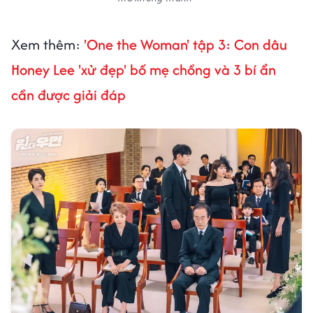
Xem thêm:
'One the Woman' tập 3: Con dâu
Honey Lee 'xử đẹp' bố mẹ chồng và 3 bí ẩn
cần được giải đáp