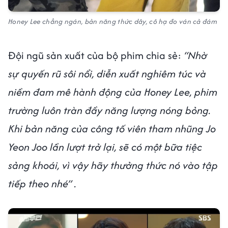
Honey Lee chẳng ngán, bản năng thức dây, cô hạ đo ván cả đám
Đội ngũ sản xuất của bộ phim chia sẻ:
“Nhờ
sự quyến rũ sôi nổi, diễn xuất nghiêm túc và
niềm đam mê hành động của Honey Lee, phim
trường luôn tràn đầy năng lượng nóng bỏng.
Khi bản năng của công tố viên tham nhũng Jo
Yeon Joo lần lượt trở lại, sẽ có một bữa tiệc
sảng khoái, vì vậy hãy thưởng thức nó vào tập
tiếp theo nhé” .