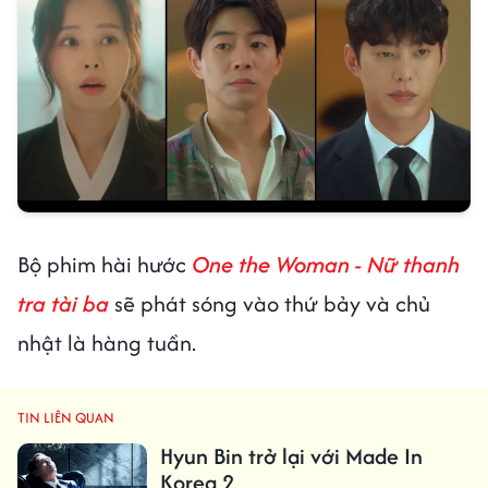
Bộ phim hài hước
One the Woman - Nữ thanh
tra tài ba
sẽ phát sóng vào thứ bảy và chủ
nhật là hàng tuần.
TIN LIÊN QUAN
Hyun Bin trở lại với Made In
Korea 2