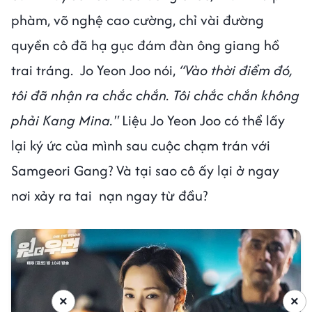
phàm, võ nghệ cao cường, chỉ vài đường
quyền cô đã hạ gục đám đàn ông giang hồ
trai tráng. Jo Yeon Joo nói,
“Vào thời điểm đó,
tôi đã nhận ra chắc chắn. Tôi chắc chắn không
phải Kang Mina."
Liệu Jo Yeon Joo có thể lấy
lại ký ức của mình sau cuộc chạm trán với
Samgeori Gang? Và tại sao cô ấy lại ở ngay
nơi xảy ra tai nạn ngay từ đầu?
×
×