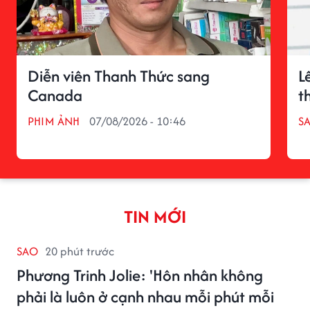
Diễn viên Thanh Thức sang
L
Canada
t
PHIM ẢNH
07/08/2026 - 10:46
S
TIN MỚI
SAO
20 phút trước
Phương Trinh Jolie: 'Hôn nhân không
phải là luôn ở cạnh nhau mỗi phút mỗi