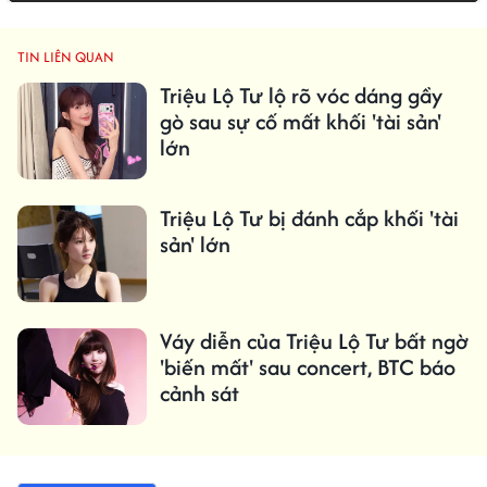
TIN LIÊN QUAN
Triệu Lộ Tư lộ rõ vóc dáng gầy
gò sau sự cố mất khối 'tài sản'
lớn
Triệu Lộ Tư bị đánh cắp khối 'tài
sản' lớn
Váy diễn của Triệu Lộ Tư bất ngờ
'biến mất' sau concert, BTC báo
cảnh sát