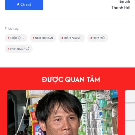
Bài viết
Chia sẻ
Thanh Hải
#Hashtag
#
TRIỆU LỘ TƯ
#
NGU THƯ HÂN
#
THẨM NGUYỆT
#
PHIM MỚI
#
PHIM HOA NGỮ
ĐƯỢC QUAN TÂM