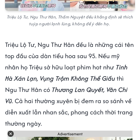
Triệu Lộ Tư, Ngu Thư Hân, Thẩm Nguyệt đều khẳng định sẽ thích
tuýp người lạnh lùng, không để ý đến họ.
Triệu Lộ Tư, Ngu Thư Hân đều là những cái tên
top đầu của dàn tiểu hoa sau 95. Nếu mỹ
nhân họ Triệu sở hữu loạt phim hot như
Tinh
Hà Xán Lạn, Vụng Trộm Không Thể Giấu
thì
Ngu Thư Hân có
Thương Lan Quyết, Vân Chi
Vũ
. Cả hai thường xuyên bị đem ra so sánh về
diễn xuất lẫn nhan sắc, phong cách thời trang
thường ngày.
Advertisement