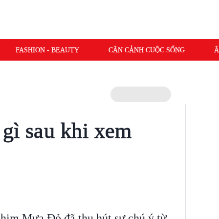
FASHION - BEAUTY
CẬN CẢNH CUỘC SỐNG
Â
gì sau khi xem
phim Mưa Đỏ đã thu hút sự chú ý từ