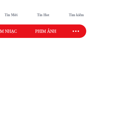
Tin Mới
Tin Hot
Tìm kiếm
M NHẠC
PHIM ẢNH
SAO SPORT