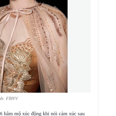
Ảnh: FBNV
i hâm mộ xúc động khi nói cảm xúc sau