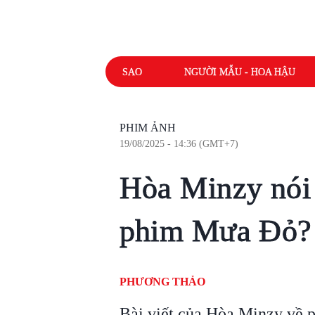
SAO
NGƯỜI MẪU - HOA HẬU
PHIM ẢNH
19/08/2025 - 14:36 (GMT+7)
Hòa Minzy nói 
phim Mưa Đỏ?
PHƯƠNG THẢO
Bài viết của Hòa Minzy về 