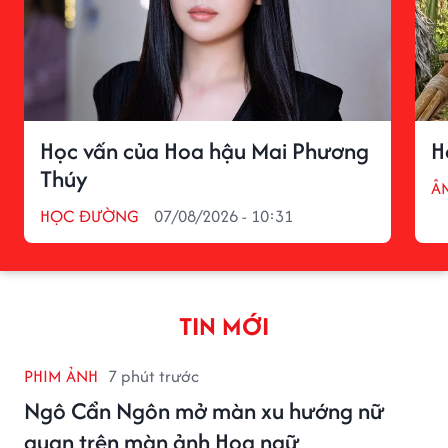
Học vấn của Hoa hậu Mai Phương
H
Thúy
Â
HỌC ĐƯỜNG
07/08/2026 - 10:31
TIN MỚI
PHIM ẢNH
7 phút trước
Ngô Cẩn Ngôn mở màn xu hướng nữ
quan trên màn ảnh Hoa ngữ