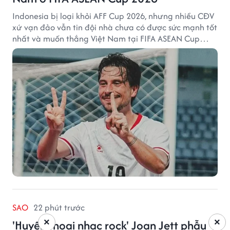
Indonesia bị loại khỏi AFF Cup 2026, nhưng nhiều CĐV
xứ vạn đảo vẫn tin đội nhà chưa có được sức mạnh tốt
nhất và muốn thắng Việt Nam tại FIFA ASEAN Cup
2026.
SAO
22 phút trước
×
×
'Huyền thoại nhạc rock' Joan Jett phẫu