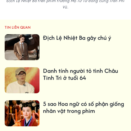
Địch Lệ Nhiệt Ba trên phim trường Mộ Tư Từ đóng cùng Trần Phi
Vũ.
TIN LIÊN QUAN
Địch Lệ Nhiệt Ba gây chú ý
Danh tính người tỏ tình Châu
Tinh Trì ở tuổi 64
5 sao Hoa ngữ có số phận giống
nhân vật trong phim