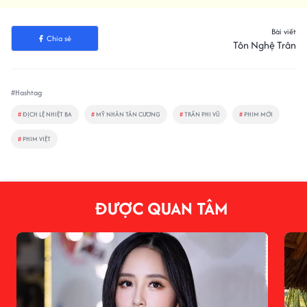
Bài viết
Chia sẻ
Tôn Nghệ Trân
#Hashtag
#
ĐỊCH LỆ NHIỆT BA
#
MỸ NHÂN TÂN CƯƠNG
#
TRẦN PHI VŨ
#
PHIM MỚI
#
PHIM VIỆT
ĐƯỢC QUAN TÂM