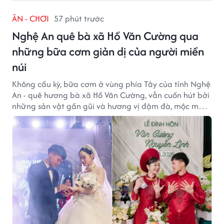
ĂN - CHƠI
57 phút trước
Nghệ An quê bà xã Hồ Văn Cường qua
những bữa cơm giản dị của người miền
núi
Không cầu kỳ, bữa cơm ở vùng phía Tây của tỉnh Nghệ
An - quê hương bà xã Hồ Văn Cường, vẫn cuốn hút bởi
những sản vật gần gũi và hương vị đậm đà, mộc mạc
của núi rừng.