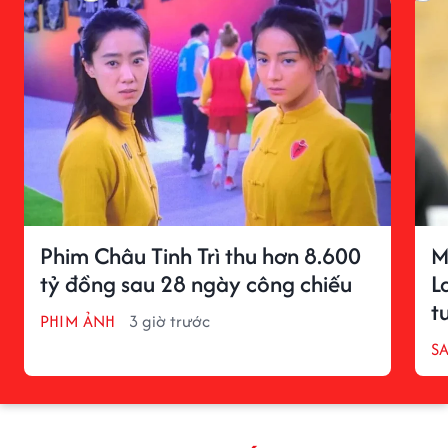
Phim Châu Tinh Trì thu hơn 8.600
M
tỷ đồng sau 28 ngày công chiếu
L
t
PHIM ẢNH
3 giờ trước
S