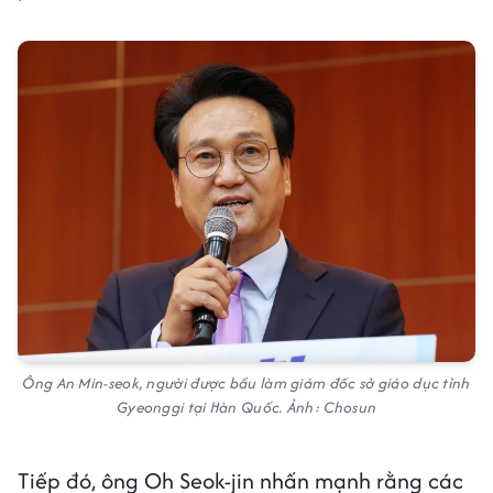
Ông An Min-seok, người được bầu làm giám đốc sở giáo dục tỉnh
Gyeonggi tại Hàn Quốc. Ảnh: Chosun
Tiếp đó, ông Oh Seok-jin nhấn mạnh rằng các