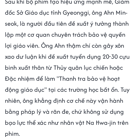
Sau khi bộ phim tạo hiệu ứng mạnh mẽ, Giám
đốc Sở Giáo dục tỉnh Gyeonggi, ông Ahn Min-
seok, là người đầu tiên đề xuất ý tưởng thành
lập một cơ quan chuyên trách bảo vệ quyền
lợi giáo viên. Ông Ahn thậm chí còn gây xôn
xao dư luận khi đề xuất tuyển dụng 20-30 cựu
binh xuất thân từ Thủy quân lục chiến hoặc
Đặc nhiệm để làm "Thanh tra bảo vệ hoạt
động giáo dục" tại các trường học bất ổn. Tuy
nhiên, ông khẳng định cơ chế này vận hành
bằng pháp lý và răn đe, chứ không sử dụng
bạo lực thể xác như nhân vật Na Hwa-jin trên
phim.