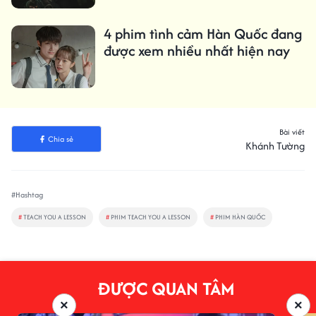
4 phim tình cảm Hàn Quốc đang
được xem nhiều nhất hiện nay
Bài viết
Chia sẻ
Khánh Tường
#Hashtag
#
TEACH YOU A LESSON
#
PHIM TEACH YOU A LESSON
#
PHIM HÀN QUỐC
ĐƯỢC QUAN TÂM
×
×