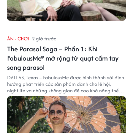
ĂN - CHƠI
2 giờ trước
The Parasol Saga – Phần 1: Khi
FabulousMe® mở rộng từ quạt cầm tay
sang parasol
DALLAS, Texas – FabulousMe được hình thành với định
hướng phát triển các sản phẩm dành cho lễ hội,
nightlife và những không gian đề cao khả năng thể
hiện bản thân. Trong quá trình xây dựng thương hiệu,
quạt cầm tay trở thành dòng sản phẩm tạo được
thành công ban đầu, giúp FabulousMe từng bước mở
rộng mức độ hiện diện trên thị trường.