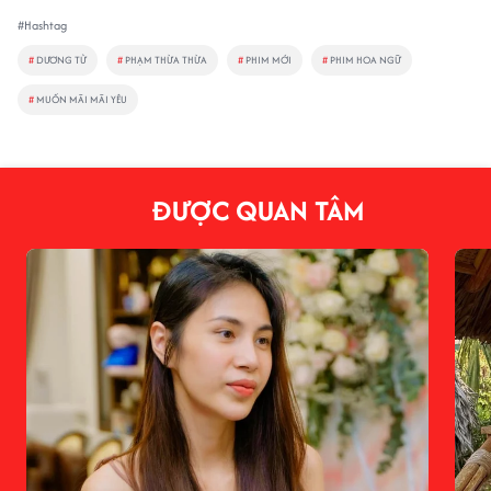
#Hashtag
#
DƯƠNG TỬ
#
PHẠM THỪA THỪA
#
PHIM MỚI
#
PHIM HOA NGỮ
#
MUỐN MÃI MÃI YÊU
ĐƯỢC QUAN TÂM