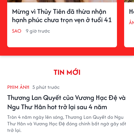
Mừng vì Thủy Tiên đã thừa nhận
H
hạnh phúc chưa trọn vẹn ở tuổi 41
Â
SAO
9 giờ trước
TIN MỚI
PHIM ẢNH
5 phút trước
Thương Lan Quyết của Vương Hạc Đệ và
Ngu Thư Hân hot trở lại sau 4 năm
Tròn 4 năm ngày lên sóng, Thương Lan Quyết do Ngu
Thư Hân và Vương Hạc Đệ đóng chính bất ngờ gây sốt
trở lại.