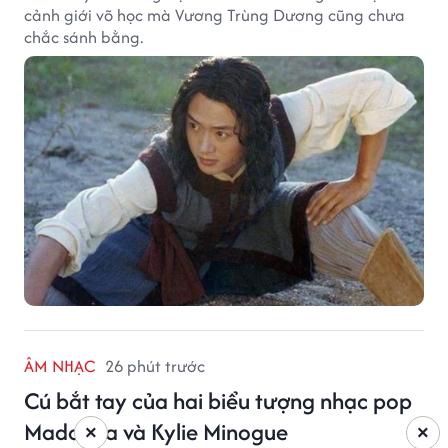
cảnh giới võ học mà Vương Trùng Dương cũng chưa
chắc sánh bằng.
ÂM NHẠC
26 phút trước
Cú bắt tay của hai biểu tượng nhạc pop
Madonna và Kylie Minogue
×
×