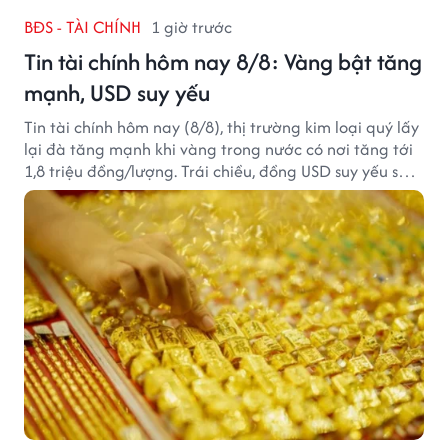
BĐS - TÀI CHÍNH
1 giờ trước
Tin tài chính hôm nay 8/8: Vàng bật tăng
mạnh, USD suy yếu
Tin tài chính hôm nay (8/8), thị trường kim loại quý lấy
lại đà tăng mạnh khi vàng trong nước có nơi tăng tới
1,8 triệu đồng/lượng. Trái chiều, đồng USD suy yếu sau
báo cáo việc làm Mỹ kém tích cực.