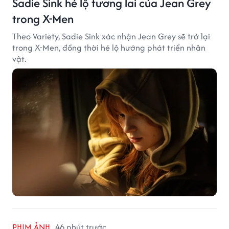
Sadie Sink hé lộ tương lai của Jean Grey
trong X-Men
Theo Variety, Sadie Sink xác nhận Jean Grey sẽ trở lại
trong X-Men, đồng thời hé lộ hướng phát triển nhân
vật.
PHIM ẢNH
46 phút trước