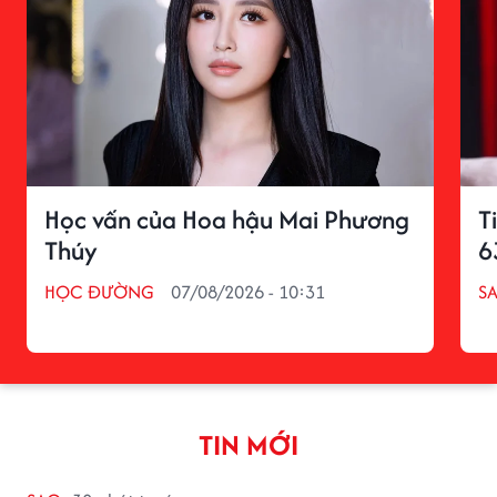
Học vấn của Hoa hậu Mai Phương
T
Thúy
6
HỌC ĐƯỜNG
07/08/2026 - 10:31
S
TIN MỚI