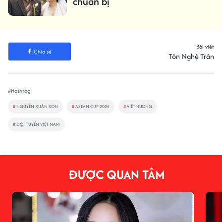
chuẩn bị
Bài viết
Chia sẻ
Tôn Nghệ Trân
#Hashtag
#
NGUYỄN XUÂN SON
#
ASEAN CUP 2024
#
VIỆT HƯƠNG
#
ĐỘI TUYỂN VIỆT NAM
ĐƯỢC QUAN TÂM