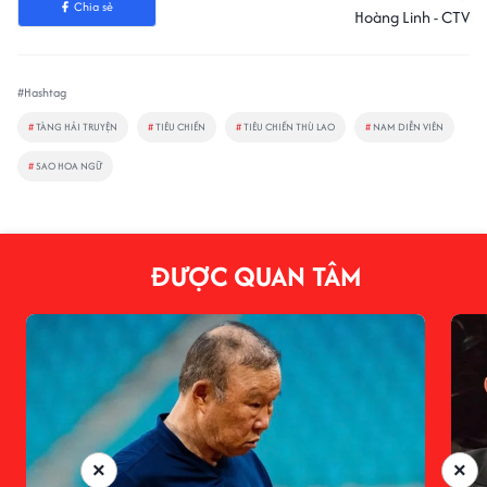
Chia sẻ
Hoàng Linh - CTV
#Hashtag
#
TÀNG HẢI TRUYỆN
#
TIÊU CHIẾN
#
TIÊU CHIẾN THÙ LAO
#
NAM DIỄN VIÊN
#
SAO HOA NGỮ
ĐƯỢC QUAN TÂM
×
×