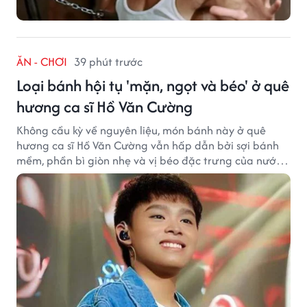
ĂN - CHƠI
39 phút trước
Loại bánh hội tụ 'mặn, ngọt và béo' ở quê
hương ca sĩ Hồ Văn Cường
Không cầu kỳ về nguyên liệu, món bánh này ở quê
hương ca sĩ Hồ Văn Cường vẫn hấp dẫn bởi sợi bánh
mềm, phần bì giòn nhẹ và vị béo đặc trưng của nước
cốt dừa.