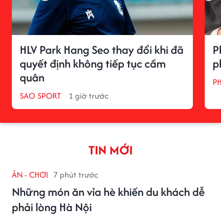
HLV Park Hang Seo thay đổi khi đã
P
quyết định không tiếp tục cầm
p
quân
P
SAO SPORT
1 giờ trước
TIN MỚI
ĂN - CHƠI
7 phút trước
Những món ăn vỉa hè khiến du khách dễ
phải lòng Hà Nội