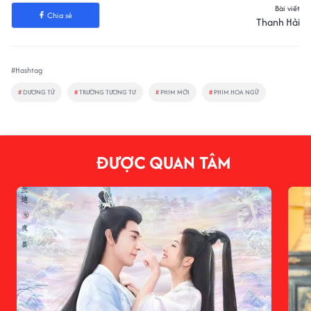
Bài viết
Chia sẻ
Thanh Hải
#Hashtag
#
DƯƠNG TỬ
#
TRƯỜNG TƯƠNG TƯ
#
PHIM MỚI
#
PHIM HOA NGỮ
ĐƯỢC QUAN TÂM