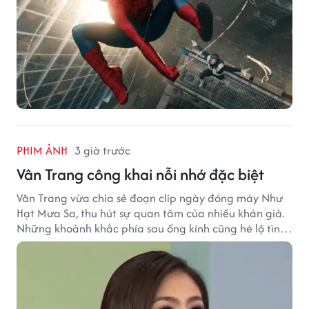
PHIM ẢNH
3 giờ trước
Vân Trang công khai nỗi nhớ đặc biệt
Vân Trang vừa chia sẻ đoạn clip ngày đóng máy Như
Hạt Mưa Sa, thu hút sự quan tâm của nhiều khán giả.
Những khoảnh khắc phía sau ống kính cũng hé lộ tình
cảm đặc biệt mà nữ diễn viên dành cho ê-kíp bộ phim.