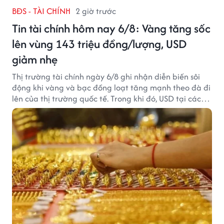
BĐS - TÀI CHÍNH
2 giờ trước
Tin tài chính hôm nay 6/8: Vàng tăng sốc
lên vùng 143 triệu đồng/lượng, USD
giảm nhẹ
Thị trường tài chính ngày 6/8 ghi nhận diễn biến sôi
động khi vàng và bạc đồng loạt tăng mạnh theo đà đi
lên của thị trường quốc tế. Trong khi đó, USD tại các
ngân hàng tiếp tục hạ nhiệt dù tỷ giá trung tâm lập
đỉnh mới.