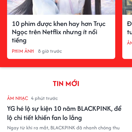
10 phim được khen hay hơn Trục
Đ
Ngọc trên Netflix nhưng ít nổi
t
tiếng
Â
PHIM ẢNH
8 giờ trước
TIN MỚI
ÂM NHẠC
4 phút trước
YG hé lộ sự kiện 10 năm BLACKPINK, để
lộ chi tiết khiến fan lo lắng
Ngay từ khi ra mắt, BLACKPINK đã nhanh chóng thu