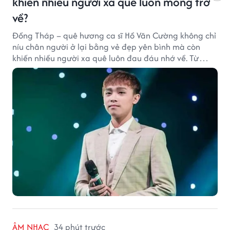
khiến nhiều người xa quê luôn mong trở
về?
Đồng Tháp – quê hương ca sĩ Hồ Văn Cường không chỉ
níu chân người ở lại bằng vẻ đẹp yên bình mà còn
khiến nhiều người xa quê luôn đau đáu nhớ về. Từ
cảnh sắc, ẩm thực đến tình người mộc mạc, tất cả tạo
nên sức hút rất riêng của vùng đất sen hồng.
ÂM NHẠC
34 phút trước