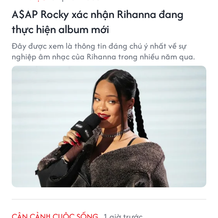
A$AP Rocky xác nhận Rihanna đang
thực hiện album mới
Đây được xem là thông tin đáng chú ý nhất về sự
nghiệp âm nhạc của Rihanna trong nhiều năm qua.
CẬN CẢNH CUỘC SỐNG
1 giờ trước