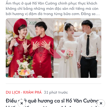
Ẩm thực ở quê Hồ Văn Cường chinh phục thực khách
không chỉ bằng những món đặc sản nổi tiếng mà còn
bởi hương vị đậm đà trong từng bữa cơm. Đằng sau
nét giản dị ấy là những bí quyết được người dân gìn
giữ qua nhiều thế hệ.
DU LỊCH - KHÁM PHÁ
31 phút trước
Điều gì ở quê hương ca sĩ Hồ Văn Cường
×
×