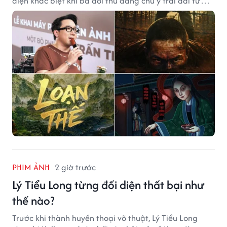
diện khác biệt khi ba đối thủ đáng chú ý trải dài từ
chiến tranh, võ hiệp đến kinh dị cung đấu.
PHIM ẢNH
2 giờ trước
Lý Tiểu Long từng đối diện thất bại như
thế nào?
Trước khi thành huyền thoại võ thuật, Lý Tiểu Long