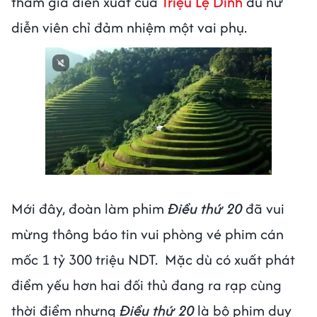
tham gia diễn xuất của
Triệu Lệ Dĩnh
dù nữ
diễn viên chỉ đảm nhiệm một vai phụ.
Mới đây, đoàn làm phim
Điều thứ 20
đã vui
mừng thông báo tin vui phòng vé phim cán
mốc 1 tỷ 300 triệu NDT. Mặc dù có xuất phát
điểm yếu hơn hai đối thủ đang ra rạp cùng
thời điểm nhưng
Điều thứ 20
là bộ phim duy