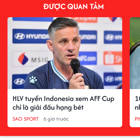
ĐƯỢC QUAN TÂM
HLV tuyển Indonesia xem AFF Cup
1
chỉ là giải đấu hạng bét
n
SAO SPORT
6 giờ trước
P