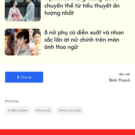
chuyển thể từ tiểu thuyết ấn
tượng nhất
8 nữ phụ có diễn xuất và nhan
sắc lấn át nữ chính trên màn
ảnh Hoa ngữ
Bài viết
Chia sẻ
Bình Thanh
#Hashtag
#
TRIỆU LỆ DĨNH
#
PHIM MỚI
#
PHIM HOA NGỮ