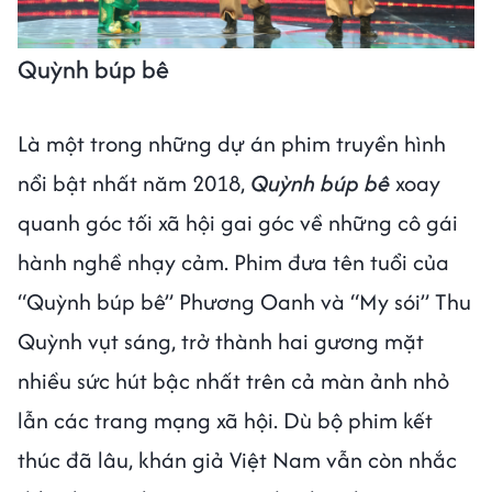
Quỳnh búp bê
Là một trong những dự án phim truyền hình
nổi bật nhất năm 2018,
Quỳnh búp bê
xoay
quanh góc tối xã hội gai góc về những cô gái
hành nghề nhạy cảm. Phim đưa tên tuổi của
“Quỳnh búp bê” Phương Oanh và “My sói” Thu
Quỳnh vụt sáng, trở thành hai gương mặt
nhiều sức hút bậc nhất trên cả màn ảnh nhỏ
lẫn các trang mạng xã hội. Dù bộ phim kết
thúc đã lâu, khán giả Việt Nam vẫn còn nhắc