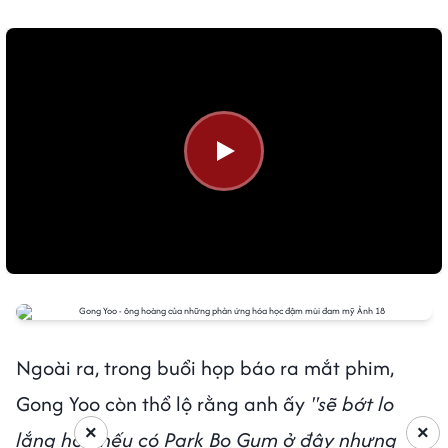
Ngoài ra, trong buổi họp báo ra mắt phim,
Gong Yoo còn thổ lộ rằng anh ấy
"sẽ bớt lo
×
×
lắng hơn nếu có Park Bo Gum ở đây nhưng