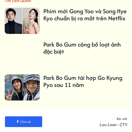
TIN LIÊN QUAN
Phim mới Gong Yoo và Song Hye
Kyo chuẩn bị ra mắt trên Netflix
Park Bo Gum công bố loạt ảnh
đặc biệt
Park Bo Gum tái hợp Go Kyung
Pyo sau 11 năm
Bài viết
Chia sẻ
Lưu Loan - CTV