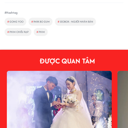
#Hashtag
#
GONG YOO
#
PARK BO GUM
#
SEOBOK - NGƯỜI NHÂN BẢN
#
PHIM CHIẾU RẠP
#
PHIM
ĐƯỢC QUAN TÂM