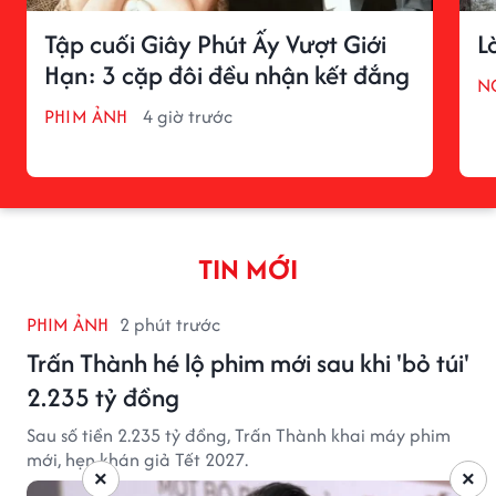
Tập cuối Giây Phút Ấy Vượt Giới
L
Hạn: 3 cặp đôi đều nhận kết đắng
N
PHIM ẢNH
4 giờ trước
TIN MỚI
PHIM ẢNH
2 phút trước
Trấn Thành hé lộ phim mới sau khi 'bỏ túi'
2.235 tỷ đồng
Sau số tiền 2.235 tỷ đồng, Trấn Thành khai máy phim
mới, hẹn khán giả Tết 2027.
×
×