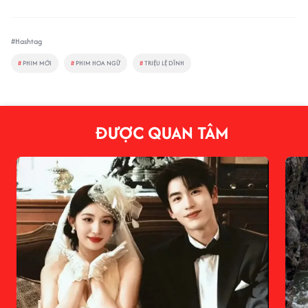
#Hashtag
#
PHIM MỚI
#
PHIM HOA NGỮ
#
TRIỆU LỆ DĨNH
ĐƯỢC QUAN TÂM