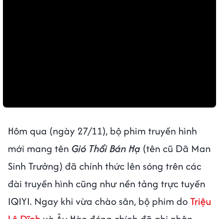
Hôm qua (ngày 27/11), bộ phim truyền hình
mới mang tên
Gió Thổi Bán Hạ
(tên cũ Dã Man
Sinh Trưởng) đã chính thức lên sóng trên các
đài truyền hình cũng như nền tảng trực tuyến
IQIYI. Ngay khi vừa chào sân, bộ phim do
Triệu
Lệ Dĩnh
và Âu Hào đóng chính đã ghi nhận