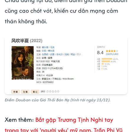
cũng cao chót vót, khiến cư dân mạng cảm
thán không thôi.
Điểm Douban của Gió Thổi Bán Hạ (tính tới ngày 15/12).
Xem thêm:
Bắt gặp Trương Tịnh Nghi tay
trong tay với 'người yêu' mỹ nam, Trần Phi Vũ