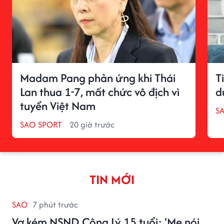
Madam Pang phản ứng khi Thái
T
Lan thua 1-7, mất chức vô địch vì
d
tuyển Việt Nam
S
SAO SPORT
20 giờ trước
TIN MỚI
SAO
7 phút trước
Vợ kém NSND Công Lý 15 tuổi: 'Mẹ nói