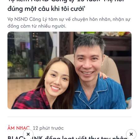
đúng một câu khi tôi cưới'
Vợ NSND Công Lý tâm sự về chuyện hôn nhân, nhận sự
đồng cảm từ nhiều người.
ÂM NHẠC
12 phút trước
×
×
BLACKPINK đồng loạt viết thư tay nhân