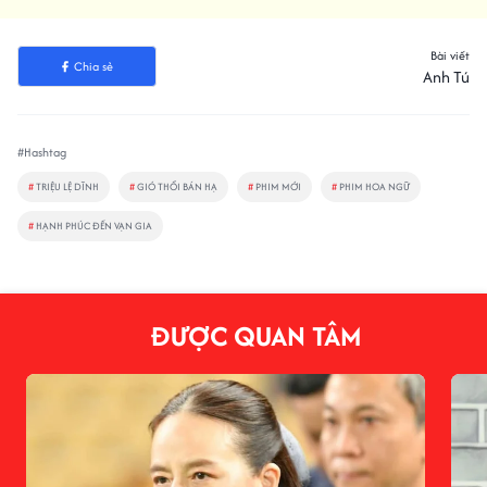
Bài viết
Chia sẻ
Anh Tú
#Hashtag
#
TRIỆU LỆ DĨNH
#
GIÓ THỔI BÁN HẠ
#
PHIM MỚI
#
PHIM HOA NGỮ
#
HẠNH PHÚC ĐẾN VẠN GIA
ĐƯỢC QUAN TÂM