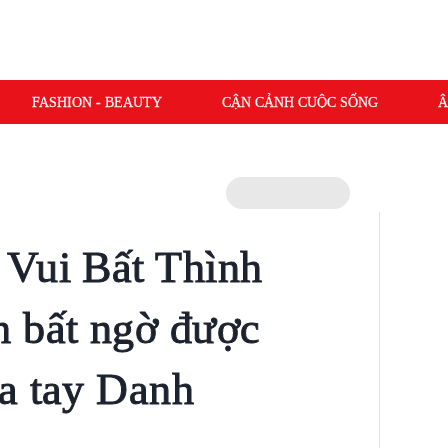
FASHION - BEAUTY
CẬN CẢNH CUỘC SỐNG
Â
 Vui Bất Thình
h bất ngờ được
a tay Danh