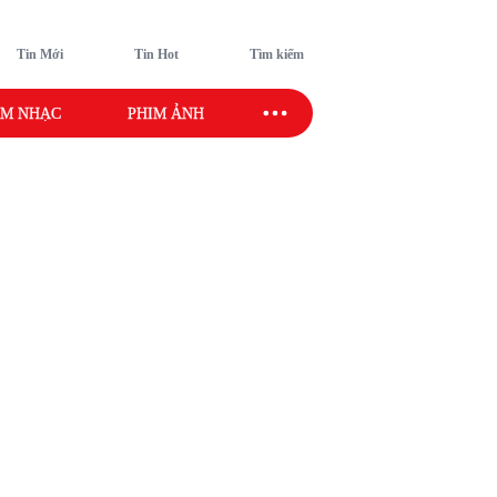
Tin Mới
Tin Hot
Tìm kiếm
M NHẠC
PHIM ẢNH
SAO SPORT