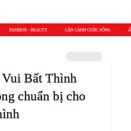
FASHION - BEAUTY
CẬN CẢNH CUỘC SỐNG
Â
 Vui Bất Thình
ông chuẩn bị cho
mình