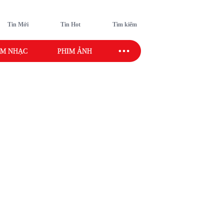
Tin Mới
Tin Hot
Tìm kiếm
M NHẠC
PHIM ẢNH
SAO SPORT