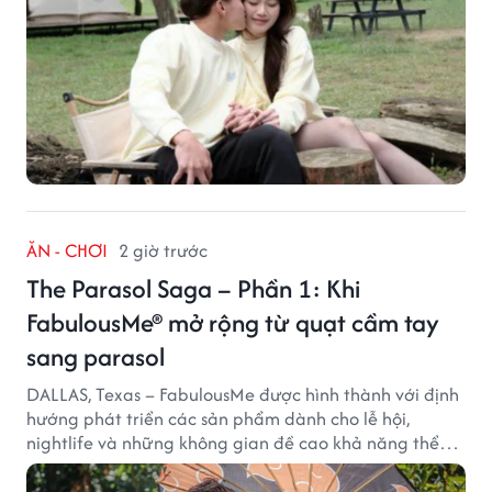
ĂN - CHƠI
2 giờ trước
The Parasol Saga – Phần 1: Khi
FabulousMe® mở rộng từ quạt cầm tay
sang parasol
DALLAS, Texas – FabulousMe được hình thành với định
hướng phát triển các sản phẩm dành cho lễ hội,
nightlife và những không gian đề cao khả năng thể
hiện bản thân. Trong quá trình xây dựng thương hiệu,
quạt cầm tay trở thành dòng sản phẩm tạo được