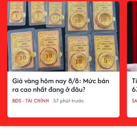
Giá vàng hôm nay 8/8: Mức bán
T
ra cao nhất đang ở đâu?
6
BĐS - TÀI CHÍNH
57 phút trước
S