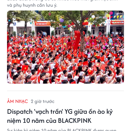
và phụ huynh cần lưu ý.
ÂM NHẠC
2 giờ trước
Dispatch 'vạch trần' YG giữa ồn ào kỷ
niệm 10 năm của BLACKPINK
Sự kiện kỷ niệm 10 năm của BLACKPINK được quan