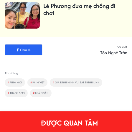
Lê Phương đưa mẹ chồng đi
chơi
Bài viết
Chia sẻ
Tôn Nghệ Trân
#Hashtag
#
PHIM MỚI
#
PHIM VIỆT
#
GIA ĐÌNH MÌNH VUI BẤT THÌNH LÌNH
#
THANH SƠN
#
KHẢ NGÂN
ĐƯỢC QUAN TÂM