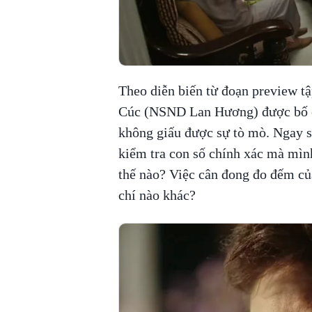
Theo diễn biến từ đoạn preview tập
Cúc (NSND Lan Hương) được bố ch
không giấu được sự tò mò. Ngay sa
kiểm tra con số chính xác mà mìn
thế nào? Việc cân đong đo đếm của
chí nào khác?