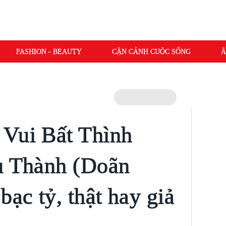
FASHION - BEAUTY
CẬN CẢNH CUỘC SỐNG
Â
 Vui Bất Thình
ụ Thành (Doãn
ạc tỷ, thật hay giả