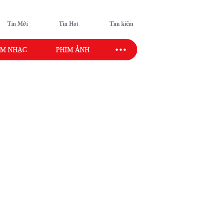
Tin Mới
Tin Hot
Tìm kiếm
M NHẠC
PHIM ẢNH
SAO SPORT