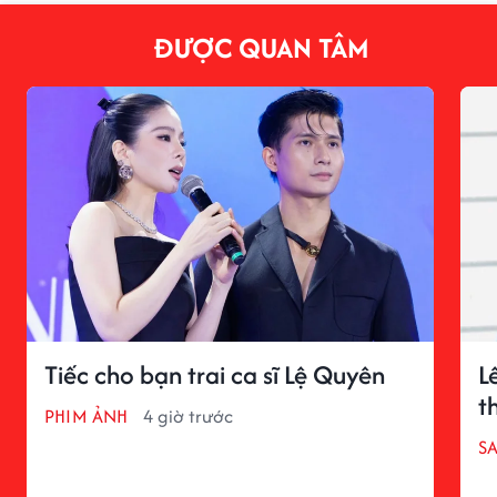
ĐƯỢC QUAN TÂM
Tiếc cho bạn trai ca sĩ Lệ Quyên
L
t
PHIM ẢNH
4 giờ trước
S