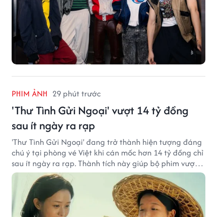
PHIM ẢNH
29 phút trước
'Thư Tình Gửi Ngoại' vượt 14 tỷ đồng
sau ít ngày ra rạp
'Thư Tình Gửi Ngoại' đang trở thành hiện tượng đáng
chú ý tại phòng vé Việt khi cán mốc hơn 14 tỷ đồng chỉ
sau ít ngày ra rạp. Thành tích này giúp bộ phim vượt
kỳ vọng ban đầu và duy trì sức hút giữa cuộc cạnh
tranh của nhiều tác phẩm lớn.