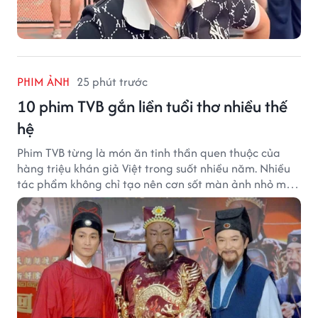
PHIM ẢNH
25 phút trước
10 phim TVB gắn liền tuổi thơ nhiều thế
hệ
Phim TVB từng là món ăn tinh thần quen thuộc của
hàng triệu khán giả Việt trong suốt nhiều năm. Nhiều
tác phẩm không chỉ tạo nên cơn sốt màn ảnh nhỏ mà
còn trở thành ký ức khó quên của cả một thế hệ.