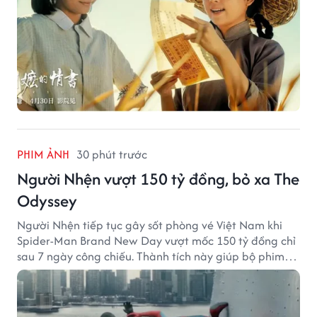
PHIM ẢNH
30 phút trước
Người Nhện vượt 150 tỷ đồng, bỏ xa The
Odyssey
Người Nhện tiếp tục gây sốt phòng vé Việt Nam khi
Spider-Man Brand New Day vượt mốc 150 tỷ đồng chỉ
sau 7 ngày công chiếu. Thành tích này giúp bộ phim
của Tom Holland tạo khoảng cách đáng kể với The
Odyssey trên đường đua doanh thu.