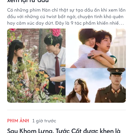
Có những phim Hàn chỉ thật sự tạo dấu ấn khi xem lần
đầu với những cú twist bất ngờ, chuyện tình khó quên
hay cảm xúc day dứt. Đây là 9 tác phẩm khiến nhiều
khán giả ước có thể trải nghiệm lại từ đầu.
PHIM ẢNH
1 giờ trước
Sau Khom Lưng, Tước Cốt được khen là