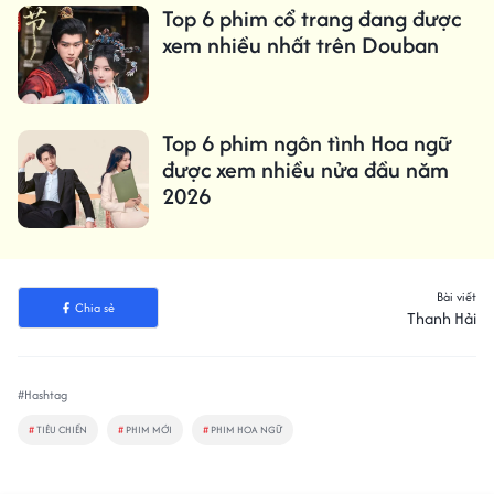
Top 6 phim cổ trang đang được
xem nhiều nhất trên Douban
Top 6 phim ngôn tình Hoa ngữ
được xem nhiều nửa đầu năm
2026
Bài viết
Chia sẻ
Thanh Hải
#Hashtag
#
TIÊU CHIẾN
#
PHIM MỚI
#
PHIM HOA NGỮ