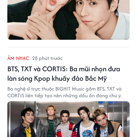
ÂM NHẠC
28 phút trước
BTS, TXT và CORTIS: Ba mũi nhọn đưa
làn sóng Kpop khuấy đảo Bắc Mỹ
Ba nghệ sĩ trực thuộc BIGHIT Music gồm BTS, TXT và
CORTIS liên tiếp tạo nên những dấu ấn đáng chú ý.