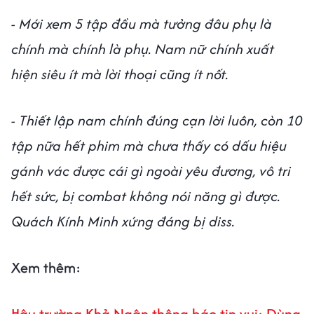
- Mới xem 5 tập đầu mà tưởng đâu phụ là
chính mà chính là phụ. Nam nữ chính xuất
hiện siêu ít mà lời thoại cũng ít nốt.
- Thiết lập nam chính đúng cạn lời luôn, còn 10
tập nữa hết phim mà chưa thấy có dấu hiệu
gánh vác được cái gì ngoài yêu đương, vô tri
hết sức, bị combat không nói năng gì được.
Quách Kính Minh xứng đáng bị diss.
Xem thêm:
Hậu trường Khả Ngân thông báo tin vui: Dùng