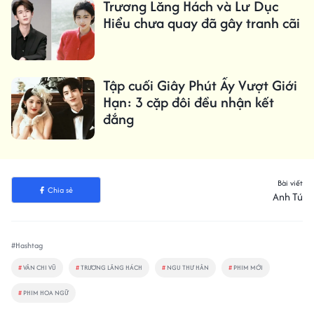
Trương Lăng Hách và Lư Dục
Hiểu chưa quay đã gây tranh cãi
Tập cuối Giây Phút Ấy Vượt Giới
Hạn: 3 cặp đôi đều nhận kết
đắng
Bài viết
Chia sẻ
Anh Tú
#Hashtag
#
VÂN CHI VŨ
#
TRƯƠNG LĂNG HÁCH
#
NGU THƯ HÂN
#
PHIM MỚI
#
PHIM HOA NGỮ