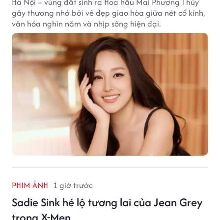
Hà Nội – vùng đất sinh ra Hoa hậu Mai Phương Thúy
gây thương nhớ bởi vẻ đẹp giao hòa giữa nét cổ kính,
văn hóa nghìn năm và nhịp sống hiện đại.
PHIM ẢNH
1 giờ trước
Sadie Sink hé lộ tương lai của Jean Grey
trong X-Men