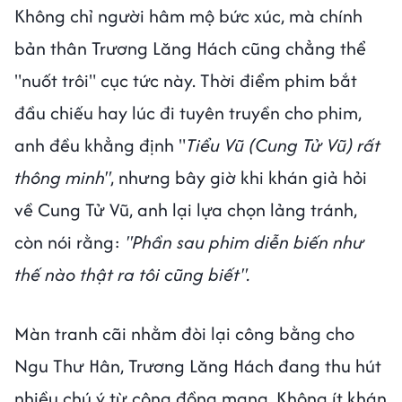
Không chỉ người hâm mộ bức xúc, mà chính
bản thân Trương Lăng Hách cũng chẳng thể
"nuốt trôi" cục tức này. Thời điểm phim bắt
đầu chiếu hay lúc đi tuyên truyền cho phim,
anh đều khẳng định "
Tiểu Vũ (Cung Tử Vũ) rất
thông minh"
, nhưng bây giờ khi khán giả hỏi
về Cung Tử Vũ, anh lại lựa chọn lảng tránh,
còn nói rằng:
"Phần sau phim diễn biến như
thế nào thật ra tôi cũng biết".
Màn tranh cãi nhằm đòi lại công bằng cho
Ngu Thư Hân, Trương Lăng Hách đang thu hút
nhiều chú ý từ cộng đồng mạng. Không ít khán