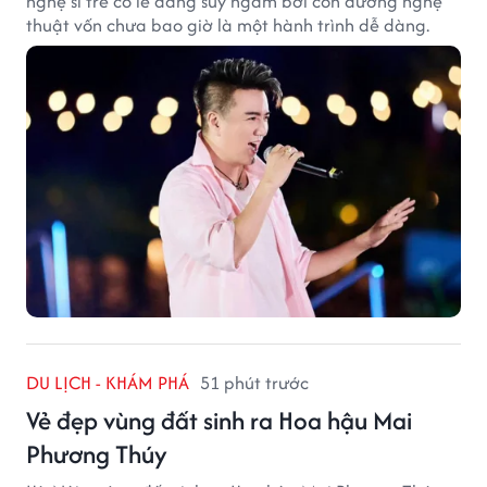
nghệ sĩ trẻ có lẽ đáng suy ngẫm bởi con đường nghệ
thuật vốn chưa bao giờ là một hành trình dễ dàng.
DU LỊCH - KHÁM PHÁ
51 phút trước
Vẻ đẹp vùng đất sinh ra Hoa hậu Mai
Phương Thúy