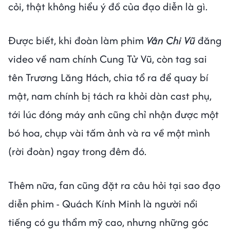
cỏi, thật không hiểu ý đồ của đạo diễn là gì.
Được biết, khi đoàn làm phim
Vân Chi Vũ
đăng
video về nam chính Cung Tử Vũ, còn tag sai
tên Trương Lăng Hách, chia tổ ra để quay bí
mật, nam chính bị tách ra khỏi dàn cast phụ,
tới lúc đóng máy anh cũng chỉ nhận được một
bó hoa, chụp vài tấm ảnh và ra về một mình
(rời đoàn) ngay trong đêm đó.
Thêm nữa, fan cũng đặt ra câu hỏi tại sao đạo
diễn phim - Quách Kính Minh là người nổi
tiếng có gu thẩm mỹ cao, nhưng những góc