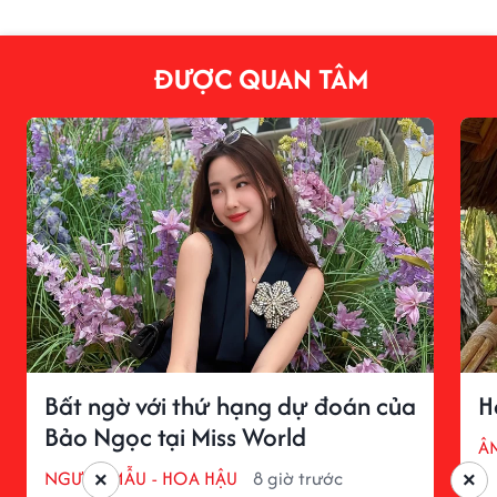
ĐƯỢC QUAN TÂM
Bất ngờ với thứ hạng dự đoán của
H
Bảo Ngọc tại Miss World
Â
NGƯỜI MẪU - HOA HẬU
8 giờ trước
×
×