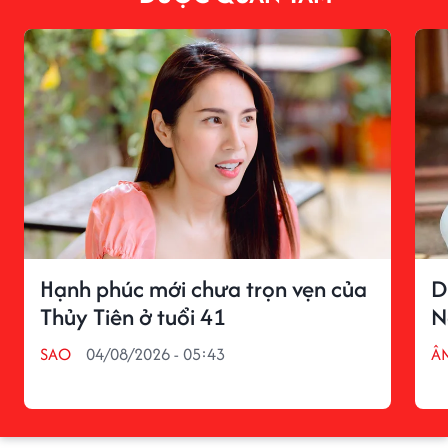
Hạnh phúc mới chưa trọn vẹn của
D
Thủy Tiên ở tuổi 41
N
SAO
04/08/2026 - 05:43
Â