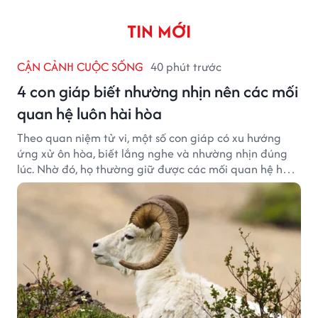
TIN MỚI
CẬN CẢNH CUỘC SỐNG
40 phút trước
4 con giáp biết nhường nhịn nên các mối
quan hệ luôn hài hòa
Theo quan niệm tử vi, một số con giáp có xu hướng
ứng xử ôn hòa, biết lắng nghe và nhường nhịn đúng
lúc. Nhờ đó, họ thường giữ được các mối quan hệ hài
hòa và nhận được sự yêu mến từ những người xung
quanh.