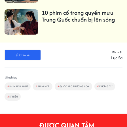
10 phim cổ trang quyền mưu
Trung Quốc chuẩn bị lên sóng
Bài viết
Chia sẻ
Lục Sa
#Hashtag
#
PHIM HOA NGỮ
#
PHIM MỚI
#
QUỐC SẮC PHƯƠNG HOA
#
DƯƠNG TỬ
#
LÝ HIỆN
ĐƯỢC QUAN TÂM