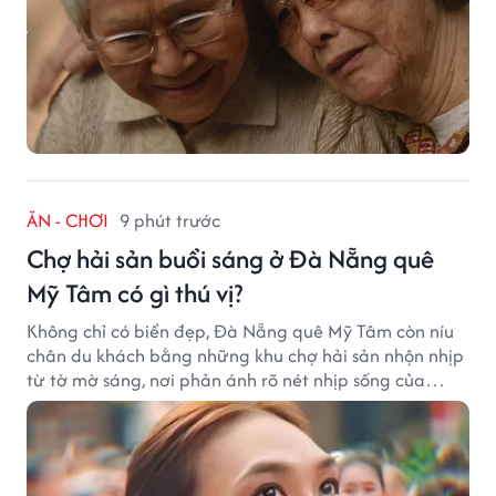
ĂN - CHƠI
9 phút trước
Chợ hải sản buổi sáng ở Đà Nẵng quê
Mỹ Tâm có gì thú vị?
Không chỉ có biển đẹp, Đà Nẵng quê Mỹ Tâm còn níu
chân du khách bằng những khu chợ hải sản nhộn nhịp
từ tờ mờ sáng, nơi phản ánh rõ nét nhịp sống của
thành phố biển.