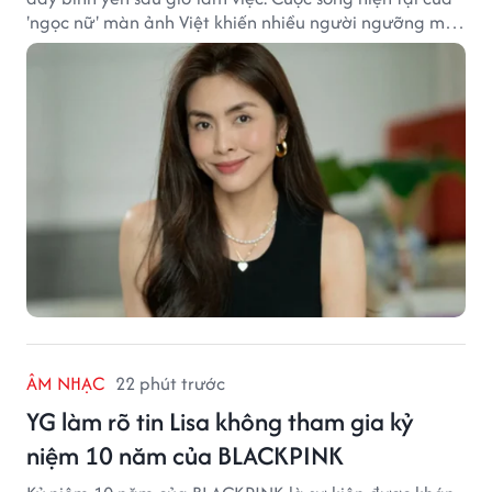
'ngọc nữ' màn ảnh Việt khiến nhiều người ngưỡng mộ
sau hơn một thập kỷ rời xa ánh đèn sân khấu.
ÂM NHẠC
22 phút trước
YG làm rõ tin Lisa không tham gia kỷ
niệm 10 năm của BLACKPINK