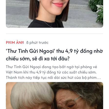
PHIM ẢNH
8 phút trước
'Thư Tình Gửi Ngoại' thu 4,9 tỷ đồng nhờ
chiếu sớm, sẽ đi xa tới đâu?
Thư Tình Gửi Ngoại đang tạo bất ngờ tại phòng vé
Việt Nam khi thu 4,9 tỷ đồng từ các suất chiếu sớm.
Thành tích này tiếp tục nối dài sức hút của bộ phim
từng gây sốt với doanh thu hơn 7.300 tỷ đồng ở nước
ngoài.