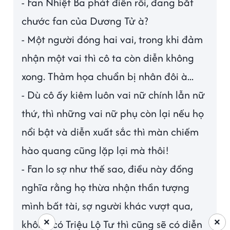
- Fan Nhiệt Ba phát điên rồi, đang bắt
chước fan của Dương Tử à?
- Một người đóng hai vai, trong khi đảm
nhận một vai thì cô ta còn diễn không
xong. Thảm họa chuẩn bị nhân đôi à...
- Dù cô ấy kiêm luôn vai nữ chính lẫn nữ
thứ, thì những vai nữ phụ còn lại nếu họ
nổi bật và diễn xuất sắc thì màn chiếm
hào quang cũng lặp lại mà thôi!
- Fan lo sợ như thế sao, điều này đồng
nghĩa rằng họ thừa nhận thần tượng
mình bất tài, sợ người khác vượt qua,
×
×
không có Triệu Lộ Tư thì cũng sẽ có diễn