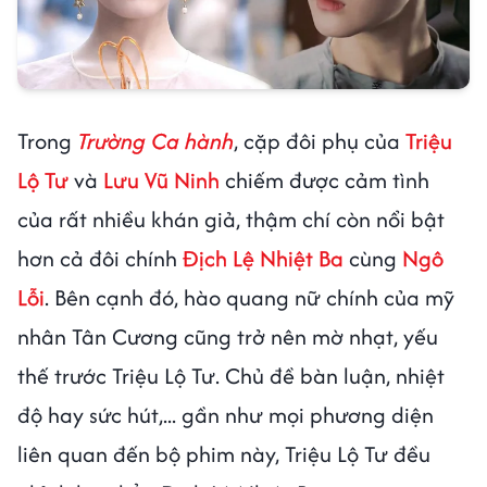
Trong
Trường Ca hành
, cặp đôi phụ của
Triệu
Lộ Tư
và
Lưu Vũ Ninh
chiếm được cảm tình
của rất nhiều khán giả, thậm chí còn nổi bật
hơn cả đôi chính
Địch Lệ Nhiệt Ba
cùng
Ngô
Lỗi
. Bên cạnh đó, hào quang nữ chính của mỹ
nhân Tân Cương cũng trở nên mờ nhạt, yếu
thế trước Triệu Lộ Tư. Chủ đề bàn luận, nhiệt
độ hay sức hút,... gần như mọi phương diện
liên quan đến bộ phim này, Triệu Lộ Tư đều