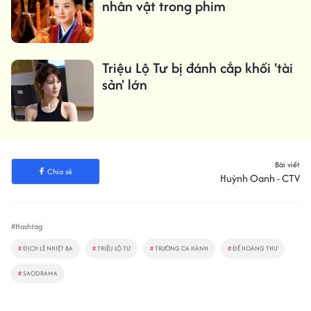
nhân vật trong phim
Triệu Lộ Tư bị đánh cắp khối 'tài
sản' lớn
Bài viết
Chia sẻ
Huỳnh Oanh - CTV
#Hashtag
#
ĐỊCH LỆ NHIỆT BA
#
TRIỆU LỘ TƯ
#
TRƯỜNG CA HÀNH
#
ĐẾ HOÀNG THƯ
#
SAODRAMA