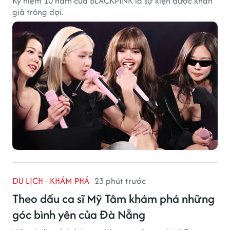
Kỷ niệm 10 năm của BLACKPINK là sự kiện được khán
giả trông đợi.
DU LỊCH - KHÁM PHÁ
23 phút trước
Theo dấu ca sĩ Mỹ Tâm khám phá những
góc bình yên của Đà Nẵng