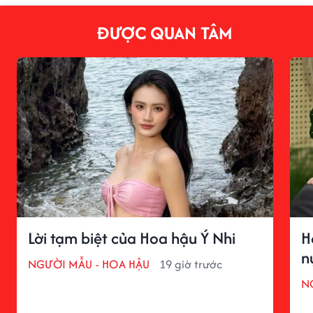
ĐƯỢC QUAN TÂM
Lời tạm biệt của Hoa hậu Ý Nhi
H
n
NGƯỜI MẪU - HOA HẬU
19 giờ trước
N