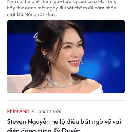
Nếu có dịp ghé thăm quê hương của ca sĩ Mỹ Tâm,
hãy thử dành một ngày đi thật chậm để cảm nhận
một Đà Nẵng rất khác.
PHIM ẢNH
41 phút trước
Steven Nguyễn hé lộ điều bất ngờ về vai
diễn đóng cùng Kỳ Duyên