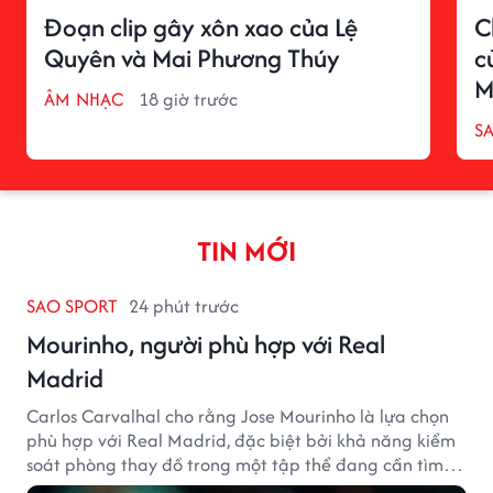
Đoạn clip gây xôn xao của Lệ
C
Quyên và Mai Phương Thúy
c
M
ÂM NHẠC
18 giờ trước
S
TIN MỚI
SAO SPORT
24 phút trước
Mourinho, người phù hợp với Real
Madrid
Carlos Carvalhal cho rằng Jose Mourinho là lựa chọn
phù hợp với Real Madrid, đặc biệt bởi khả năng kiểm
soát phòng thay đồ trong một tập thể đang cần tìm
lại sự ổn định.