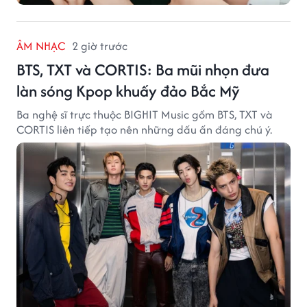
ÂM NHẠC
2 giờ trước
BTS, TXT và CORTIS: Ba mũi nhọn đưa
làn sóng Kpop khuấy đảo Bắc Mỹ
Ba nghệ sĩ trực thuộc BIGHIT Music gồm BTS, TXT và
CORTIS liên tiếp tạo nên những dấu ấn đáng chú ý.