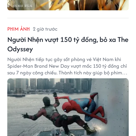
PHIM ẢNH
2 giờ trước
Người Nhện vượt 150 tỷ đồng, bỏ xa The
Odyssey
Người Nhện tiếp tục gây sốt phòng vé Việt Nam khi
Spider-Man Brand New Day vượt mốc 150 tỷ đồng chỉ
sau 7 ngày công chiếu. Thành tích này giúp bộ phim
của Tom Holland tạo khoảng cách đáng kể với The
Odyssey trên đường đua doanh thu.