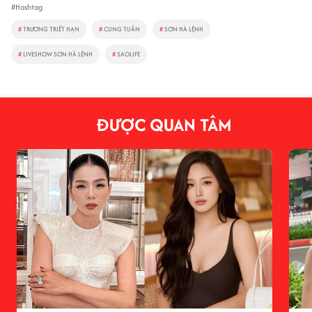
#Hashtag
#
TRƯƠNG TRIẾT HẠN
#
CUNG TUẤN
#
SƠN HÀ LỆNH
#
LIVESHOW SƠN HÀ LỆNH
#
SAOLIFE
ĐƯỢC QUAN TÂM