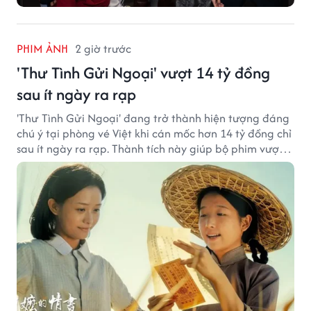
PHIM ẢNH
2 giờ trước
'Thư Tình Gửi Ngoại' vượt 14 tỷ đồng
sau ít ngày ra rạp
'Thư Tình Gửi Ngoại' đang trở thành hiện tượng đáng
chú ý tại phòng vé Việt khi cán mốc hơn 14 tỷ đồng chỉ
sau ít ngày ra rạp. Thành tích này giúp bộ phim vượt
kỳ vọng ban đầu và duy trì sức hút giữa cuộc cạnh
tranh của nhiều tác phẩm lớn.