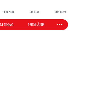
Tin Mới
Tin Hot
Tìm kiếm
M NHẠC
PHIM ẢNH
SAO SPORT