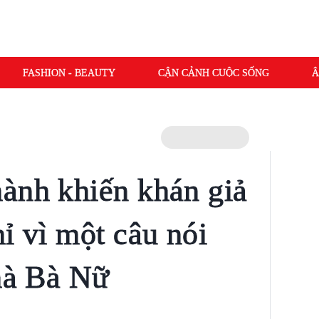
FASHION - BEAUTY
CẬN CẢNH CUỘC SỐNG
Â
ành khiến khán giả
ỉ vì một câu nói
Nhà Bà Nữ