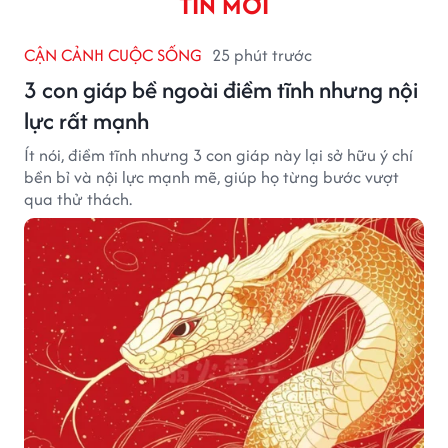
TIN MỚI
CẬN CẢNH CUỘC SỐNG
25 phút trước
3 con giáp bề ngoài điềm tĩnh nhưng nội
lực rất mạnh
Ít nói, điềm tĩnh nhưng 3 con giáp này lại sở hữu ý chí
bền bỉ và nội lực mạnh mẽ, giúp họ từng bước vượt
qua thử thách.