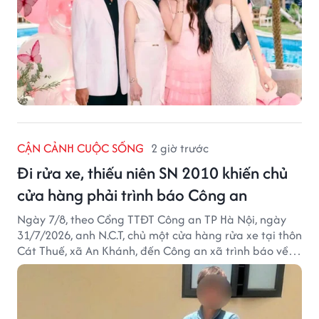
CẬN CẢNH CUỘC SỐNG
2 giờ trước
Đi rửa xe, thiếu niên SN 2010 khiến chủ
cửa hàng phải trình báo Công an
Ngày 7/8, theo Cổng TTĐT Công an TP Hà Nội, ngày
31/7/2026, anh N.C.T, chủ một cửa hàng rửa xe tại thôn
Cát Thuế, xã An Khánh, đến Công an xã trình báo về
việc bị mất trộm chiếc xe máy Honda Wave. Trong cốp
xe còn có nhiều giấy tờ cá nhân và khoảng 1,2 triệu
đồng tiền mặt.