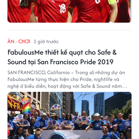
ĂN - CHƠI
1 giờ trước
FabulousMe thiết kế quạt cho Safe &
Sound tại San Francisco Pride 2019
SAN FRANCISCO, California – Trong số những dự án
FabulousMe từng thực hiện cho Pride, nightlife và
nghệ sĩ biểu diễn, hoạt động với Safe & Sound năm
2019 mang một bối cảnh khác biệt. Safe & Sound là tổ
chức phi lợi nhuận tại San Francisco hoạt động trong
lĩnh vực phòng ngừa bạo hành trẻ em, hỗ trợ gia đình
và xây dựng môi trường an toàn cho trẻ em.