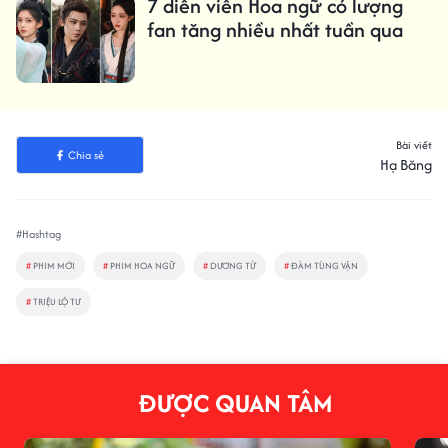
7 diễn viên Hoa ngữ có lượng
fan tăng nhiều nhất tuần qua
Bài viết
Chia sẻ
Hạ Băng
#Hashtag
#
PHIM MỚI
#
PHIM HOA NGỮ
#
DƯƠNG TỬ
#
ĐÀM TÙNG VẬN
#
TRIỆU LỘ TƯ
ĐƯỢC QUAN TÂM