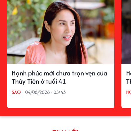
Hạnh phúc mới chưa trọn vẹn của
H
Thủy Tiên ở tuổi 41
T
SAO
04/08/2026 - 05:43
H