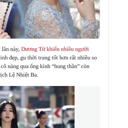
s lần này,
Dương Tử khiến nhiều người
nh đẹp, gu thời trang tốt hơn rất nhiều so
c cô nàng qua ống kính “hung thần” còn
ịch Lệ Nhiệt Ba.