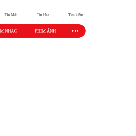
Tin Mới
Tin Hot
Tìm kiếm
M NHẠC
PHIM ẢNH
SAO SPORT