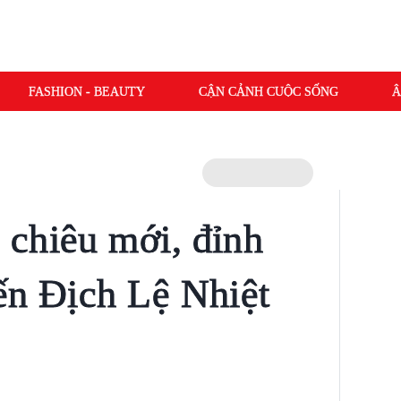
FASHION - BEAUTY
CẬN CẢNH CUỘC SỐNG
Â
chiêu mới, đỉnh
ến Địch Lệ Nhiệt