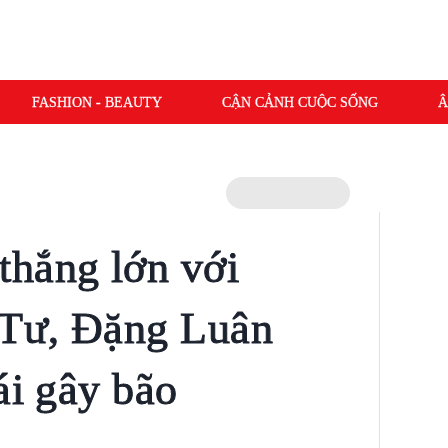
FASHION - BEAUTY
CẬN CẢNH CUỘC SỐNG
Â
thắng lớn với
Tư, Đặng Luân
ái gây bão