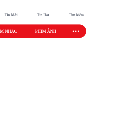
Tin Mới
Tin Hot
Tìm kiếm
M NHẠC
PHIM ẢNH
SAO SPORT