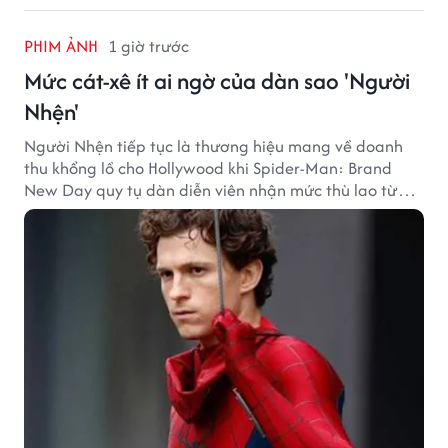
PHIM ẢNH
1 giờ trước
Mức cát-xê ít ai ngờ của dàn sao 'Người
Nhện'
Người Nhện tiếp tục là thương hiệu mang về doanh
thu khổng lồ cho Hollywood khi Spider-Man: Brand
New Day quy tụ dàn diễn viên nhận mức thù lao từ
hàng chục đến hàng trăm tỷ đồng. Thành công phòng
vé của bộ phim cũng giúp nhiều ngôi sao sở hữu khoản
thu nhập đáng mơ ước.