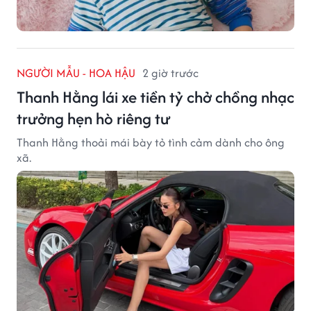
NGƯỜI MẪU - HOA HẬU
2 giờ trước
Thanh Hằng lái xe tiền tỷ chở chồng nhạc
trưởng hẹn hò riêng tư
Thanh Hằng thoải mái bày tỏ tình cảm dành cho ông
xã.