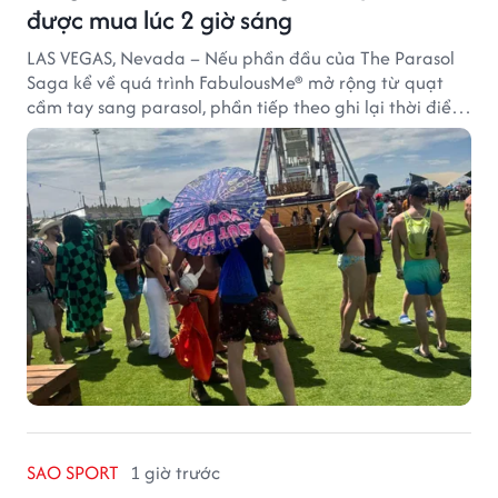
được mua lúc 2 giờ sáng
LAS VEGAS, Nevada – Nếu phần đầu của The Parasol
Saga kể về quá trình FabulousMe® mở rộng từ quạt
cầm tay sang parasol, phần tiếp theo ghi lại thời điểm
sản phẩm được thị trường đón nhận và dần vượt khỏi
công năng che nắng thông thường.
SAO SPORT
1 giờ trước