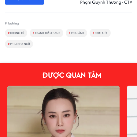
Phạm Quỳnh Thương - CTV
#Hashtag
#
DƯƠNG TỬ
#
THANH TRÂM HÀNH
#
PHIM ẢNH
#
PHIM MỚI
#
PHIM HOA NGỮ
ĐƯỢC QUAN TÂM