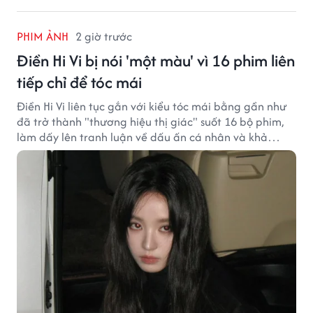
PHIM ẢNH
2 giờ trước
Điền Hi Vi bị nói 'một màu' vì 16 phim liên
tiếp chỉ để tóc mái
Điền Hi Vi liên tục gắn với kiểu tóc mái bằng gần như
đã trở thành "thương hiệu thị giác" suốt 16 bộ phim,
làm dấy lên tranh luận về dấu ấn cá nhân và khả
năng biến hóa trên màn ảnh.