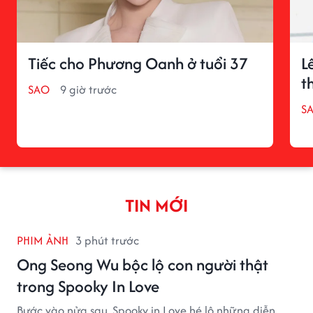
Tiếc cho Phương Oanh ở tuổi 37
L
t
SAO
9 giờ trước
S
TIN MỚI
PHIM ẢNH
3 phút trước
Ong Seong Wu bộc lộ con người thật
trong Spooky In Love
Bước vào nửa sau, Spooky in Love hé lộ những diễn