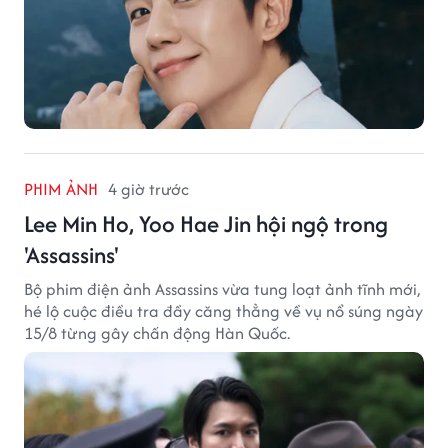
PHIM ẢNH
4 giờ trước
Lee Min Ho, Yoo Hae Jin hội ngộ trong
'Assassins'
Bộ phim điện ảnh Assassins vừa tung loạt ảnh tĩnh mới,
hé lộ cuộc điều tra đầy căng thẳng về vụ nổ súng ngày
15/8 từng gây chấn động Hàn Quốc.