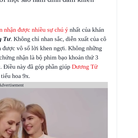
n nhận được nhiều sự chú ý
nhất của khán
g Tư
. Không chỉ nhan sắc, diễn xuất của cô
 được vô số lời khen ngợi. Không những
chứng nhận là bộ phim bạo khoản thứ 3
g
. Điều này đã góp phần giúp
Dương Tử
 tiểu hoa 9x.
Advertisement