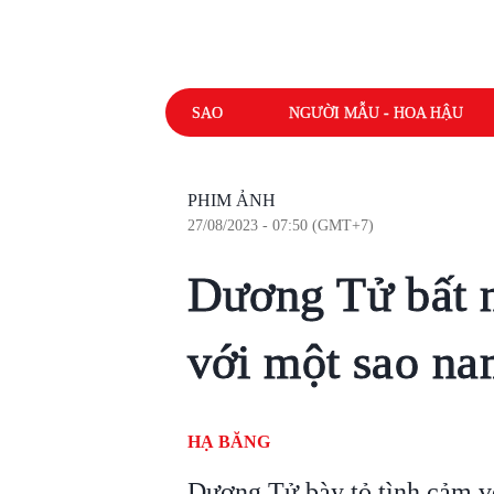
SAO
NGƯỜI MẪU - HOA HẬU
PHIM ẢNH
27/08/2023 - 07:50 (GMT+7)
Dương Tử bất n
với một sao n
HẠ BĂNG
Dương Tử bày tỏ tình cảm v