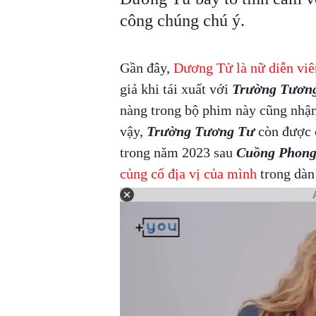
công chúng chú ý.
Gần đây,
Dương Tử là nữ diễn viê
giả khi tái xuất với
Trường Tươn
nàng trong bộ phim này cũng nhận
vậy,
Trường Tương Tư
còn được 
trong năm 2023 sau
Cuồng Phon
củng cố địa vị của mình
trong dàn