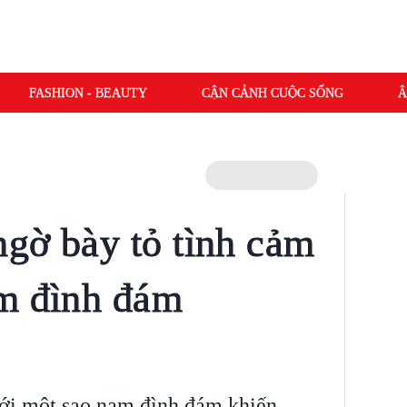
FASHION - BEAUTY
CẬN CẢNH CUỘC SỐNG
Â
gờ bày tỏ tình cảm
am đình đám
ới một sao nam đình đám khiến