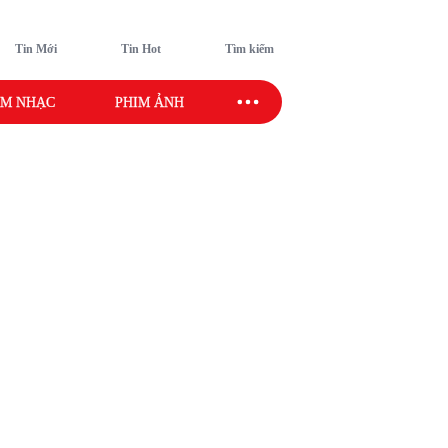
Tin Mới
Tin Hot
Tìm kiếm
M NHẠC
PHIM ẢNH
SAO SPORT