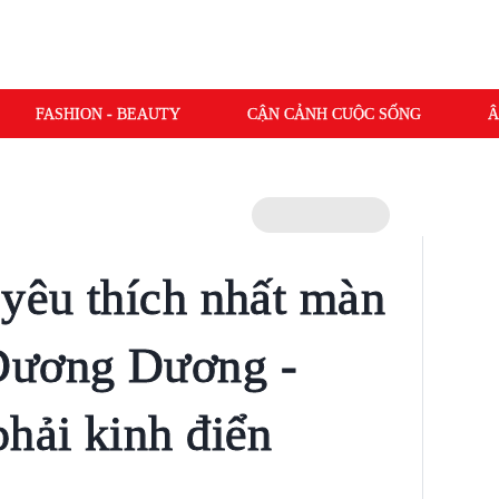
FASHION - BEAUTY
CẬN CẢNH CUỘC SỐNG
Â
 yêu thích nhất màn
Dương Dương -
phải kinh điển