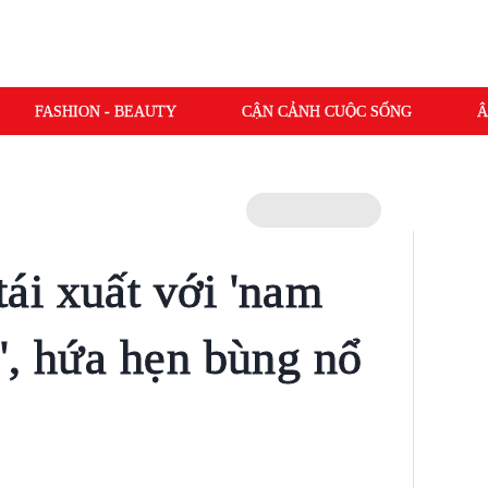
FASHION - BEAUTY
CẬN CẢNH CUỘC SỐNG
Â
i xuất với 'nam
', hứa hẹn bùng nổ