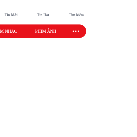
Tin Mới
Tin Hot
Tìm kiếm
M NHẠC
PHIM ẢNH
SAO SPORT