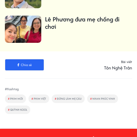
Lê Phương đưa mẹ chồng đi
chơi
Bài viết
Chia sẻ
Tôn Nghệ Trân
#Hashtag
#
PHIM MỚI
#
PHIM VIỆT
#
ĐỪNG LÀM MẸ CÁU
#
NHAN PHÚC VINH
#
QUỲNH KOOL