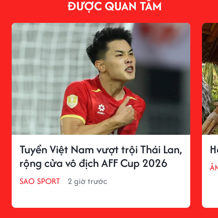
ĐƯỢC QUAN TÂM
Tuyển Việt Nam vượt trội Thái Lan,
H
rộng cửa vô địch AFF Cup 2026
Â
SAO SPORT
2 giờ trước