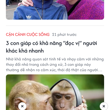
CẬN CẢNH CUỘC SỐNG
21 phút trước
3 con giáp có khả năng “đọc vị” người
khác khá nhanh
Nhờ khả năng quan sát tinh tế và nhạy cảm với những
thay đổi nhỏ trong cách ứng xử, 3 con giáp này
thường dễ nhận ra cảm xúc, thái độ thật của người
đối diện.
×
×