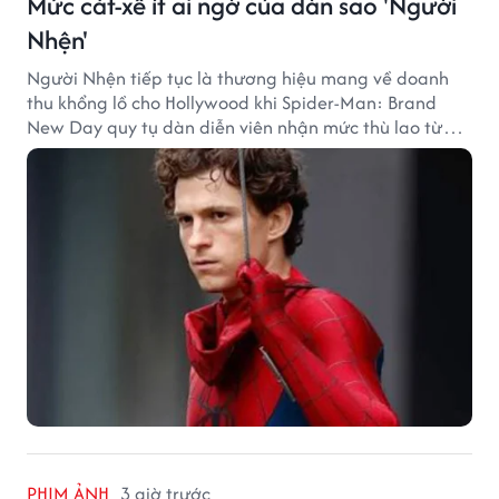
Mức cát-xê ít ai ngờ của dàn sao 'Người
Nhện'
Người Nhện tiếp tục là thương hiệu mang về doanh
thu khổng lồ cho Hollywood khi Spider-Man: Brand
New Day quy tụ dàn diễn viên nhận mức thù lao từ
hàng chục đến hàng trăm tỷ đồng. Thành công phòng
vé của bộ phim cũng giúp nhiều ngôi sao sở hữu khoản
thu nhập đáng mơ ước.
PHIM ẢNH
3 giờ trước