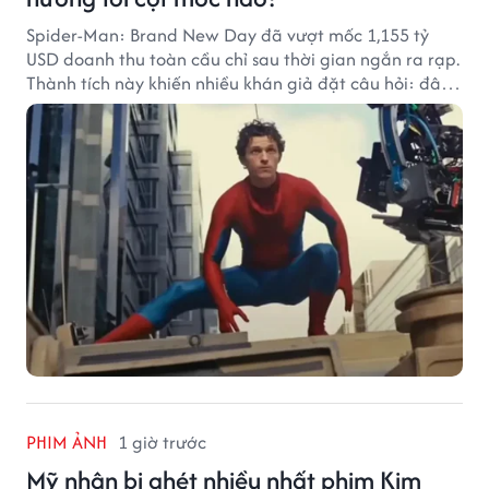
Spider-Man: Brand New Day đã vượt mốc 1,155 tỷ
USD doanh thu toàn cầu chỉ sau thời gian ngắn ra rạp.
Thành tích này khiến nhiều khán giả đặt câu hỏi: đâu
sẽ là cột mốc tiếp theo của Người Nhện?
PHIM ẢNH
1 giờ trước
Mỹ nhân bị ghét nhiều nhất phim Kim