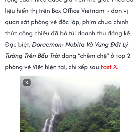
liệu hiển thị trên Box Office Vietnam - đơn vị
quan sát phòng vé độc lập, phim chưa chính
thức công chiếu đã bỏ túi doanh thu đáng kể.
Đặc biệt,
Doraemon: Nobita Và Vùng Đất Lý
Tưởng Trên Bầu Trời
đang “chễm chệ” ở top 2
phòng vé Việt hiện tại, chỉ xếp sau
Fast X
.
Next video in 1
Cancel