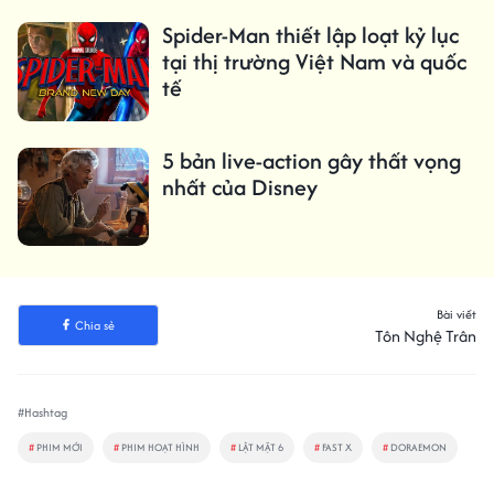
Spider-Man thiết lập loạt kỷ lục
tại thị trường Việt Nam và quốc
tế
5 bản live-action gây thất vọng
nhất của Disney
Bài viết
Chia sẻ
Tôn Nghệ Trân
#Hashtag
#
PHIM MỚI
#
PHIM HOẠT HÌNH
#
LẬT MẶT 6
#
FAST X
#
DORAEMON