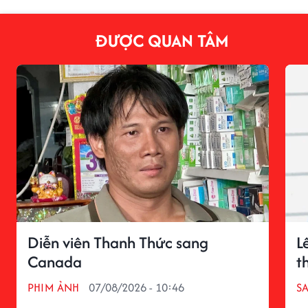
ĐƯỢC QUAN TÂM
Diễn viên Thanh Thức sang
L
Canada
t
PHIM ẢNH
07/08/2026 - 10:46
S