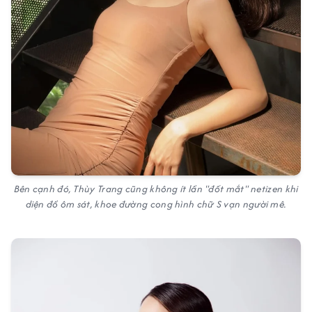
Bên cạnh đó, Thùy Trang cũng không ít lần "đốt mắt" netizen khi
diện đồ ôm sát, khoe đường cong hình chữ S vạn người mê.