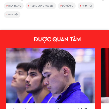
#
THÙY TRANG
#
MẸ LAO CÔNG HỌC YÊU
#
ĐỜ MỜ HỜ
#
PHIM MỚI
#
PHIM VIỆT
ĐƯỢC QUAN TÂM