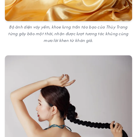
Bộ ảnh diện váy yếm, khoe lưng trần táo bạo của Thùy Trang
từng gây bão một thời, nhận được lượt tương tác khủng cùng
mưa lời khen từ khán giả.