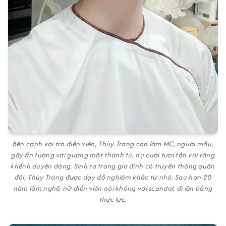
Bên cạnh vai trò diễn viên, Thùy Trang còn làm MC, người mẫu,
gây ấn tượng với gương mặt thanh tú, nụ cười tươi tắn với răng
khểnh duyên dáng. Sinh ra trong gia đình có truyền thống quân
đội, Thùy Trang được dạy dỗ nghiêm khắc từ nhỏ. Sau hơn 20
năm làm nghề, nữ diễn viên nói không với scandal, đi lên bằng
thực lực.