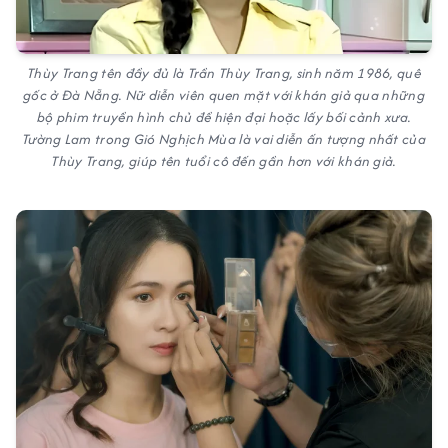
Thùy Trang tên đầy đủ là Trần Thùy Trang, sinh năm 1986, quê
gốc ở Đà Nẵng. Nữ diễn viên quen mặt với khán giả qua những
bộ phim truyền hình chủ đề hiện đại hoặc lấy bối cảnh xưa.
Tường Lam trong Gió Nghịch Mùa là vai diễn ấn tượng nhất của
Thùy Trang, giúp tên tuổi cô đến gần hơn với khán giả.