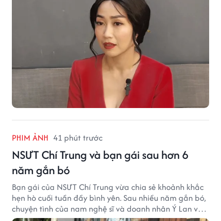
PHIM ẢNH
41 phút trước
NSƯT Chí Trung và bạn gái sau hơn 6
năm gắn bó
Bạn gái của NSƯT Chí Trung vừa chia sẻ khoảnh khắc
hẹn hò cuối tuần đầy bình yên. Sau nhiều năm gắn bó,
chuyện tình của nam nghệ sĩ và doanh nhân Ý Lan vẫn
nhận được sự quan tâm từ công chúng.