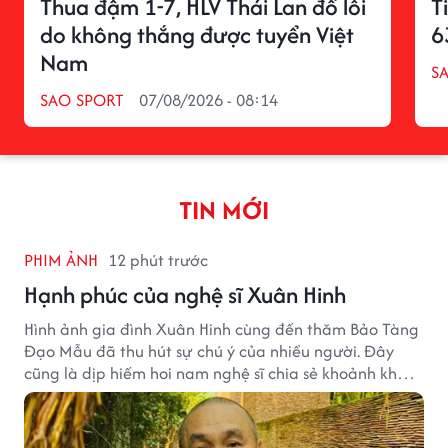
Thua đậm 1-7, HLV Thái Lan đổ lỗi
T
do không thắng được tuyển Việt
6
Nam
S
SAO SPORT
07/08/2026 - 08:14
TIN MỚI
PHIM ẢNH
12 phút trước
Hạnh phúc của nghệ sĩ Xuân Hinh
Hình ảnh gia đình Xuân Hinh cùng đến thăm Bảo Tàng
Đạo Mẫu đã thu hút sự chú ý của nhiều người. Đây
cũng là dịp hiếm hoi nam nghệ sĩ chia sẻ khoảnh khắc
sum họp bên người thân tại công trình văn hóa tâm
huyết của mình.