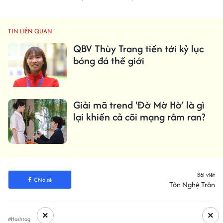
TIN LIÊN QUAN
QBV Thùy Trang tiến tới kỷ lục
bóng đá thế giới
Giải mã trend 'Đờ Mờ Hờ' là gì
lại khiến cả cõi mạng râm ran?
Bài viết
Chia sẻ
Tôn Nghệ Trân
×
×
#Hashtag