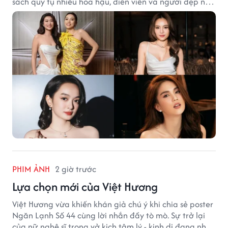
sách quy tụ nhiều hoa hậu, diễn viên và người đẹp nổi
tiếng của showbiz Việt.
PHIM ẢNH
2 giờ trước
Lựa chọn mới của Việt Hương
Việt Hương vừa khiến khán giả chú ý khi chia sẻ poster
Ngăn Lạnh Số 44 cùng lời nhắn đầy tò mò. Sự trở lại
của nữ nghệ sĩ trong vở kịch tâm lý - kinh dị đang nhận