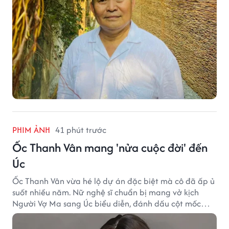
PHIM ẢNH
41 phút trước
Ốc Thanh Vân mang 'nửa cuộc đời' đến
Úc
Ốc Thanh Vân vừa hé lộ dự án đặc biệt mà cô đã ấp ủ
suốt nhiều năm. Nữ nghệ sĩ chuẩn bị mang vở kịch
Người Vợ Ma sang Úc biểu diễn, đánh dấu cột mốc
đáng nhớ trong hành trình làm nghề.