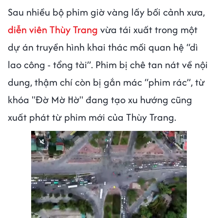
Sau nhiều bộ phim giờ vàng lấy bối cảnh xưa,
diễn viên Thùy Trang
vừa tái xuất trong một
dự án truyền hình khai thác mối quan hệ “dì
lao công - tổng tài”. Phim bị chê tan nát về nội
dung, thậm chí còn bị gắn mác “phim rác”, từ
khóa "Đờ Mờ Hờ" đang tạo xu hướng cũng
xuất phát từ phim mới của Thùy Trang.