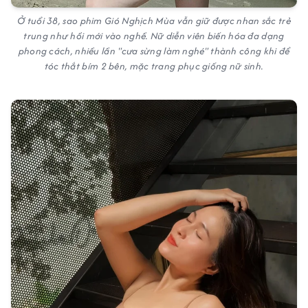
Ở tuổi 38, sao phim Gió Nghịch Mùa vẫn giữ được nhan sắc trẻ
trung như hồi mới vào nghề. Nữ diễn viên biến hóa đa dạng
phong cách, nhiều lần "cưa sừng làm nghé" thành công khi để
tóc thắt bím 2 bên, mặc trang phục giống nữ sinh.