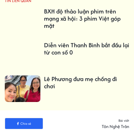
TIN LIÊN QUAN
BXH độ thảo luận phim trên
mạng xã hội: 3 phim Việt góp
mặt
Diễn viên Thanh Bình bắt đầu lại
từ con số 0
Lê Phương đưa mẹ chồng đi
chơi
Bài viết
Chia sẻ
Tôn Nghệ Trân