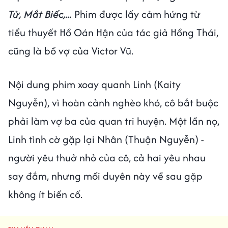
Tử, Mắt Biếc,...
Phim được lấy cảm hứng từ
tiểu thuyết Hồ Oán Hận của tác giả Hồng Thái,
cũng là bố vợ của Victor Vũ.
Nội dung phim xoay quanh Linh (Kaity
Nguyễn), vì hoàn cảnh nghèo khó, cô bắt buộc
phải làm vợ ba của quan tri huyện. Một lần nọ,
Linh tình cờ gặp lại Nhân (Thuận Nguyễn) -
người yêu thuở nhỏ của cô, cả hai yêu nhau
say đắm, nhưng mối duyên này về sau gặp
không ít biến cố.