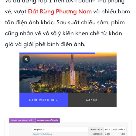
Vũ đã đứng top 1 trên BXH doanh thu phòng
vé, vượt
Đất Rừng Phương Nam
và nhiều bom
tấn điện ảnh khác. Sau suất chiếu sớm, phim
cũng nhận về vô số ý kiến khen chê từ khán
giả và giới phê bình điện ảnh.
Next video in 1
Cancel