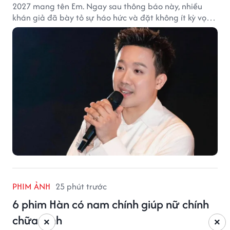
2027 mang tên Em. Ngay sau thông báo này, nhiều
khán giả đã bày tỏ sự háo hức và đặt không ít kỳ vọng
vào bộ phim mới của Trấn Thành.
PHIM ẢNH
25 phút trước
6 phim Hàn có nam chính giúp nữ chính
chữa lành
×
×