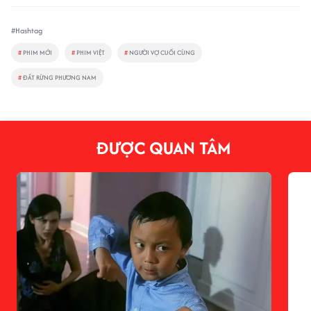
#Hashtag
#
PHIM MỚI
#
PHIM VIỆT
#
NGƯỜI VỢ CUỐI CÙNG
#
ĐẤT RỪNG PHƯƠNG NAM
ĐƯỢC QUAN TÂM