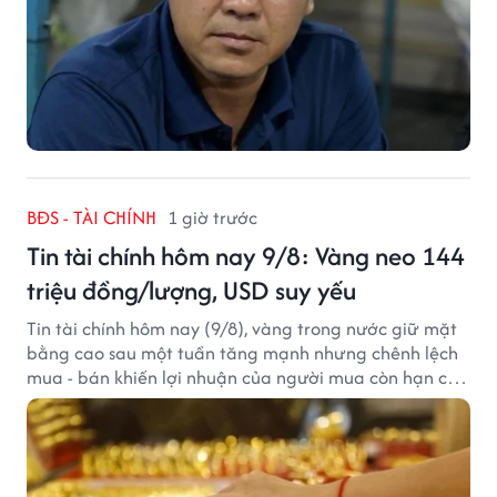
BĐS - TÀI CHÍNH
1 giờ trước
Tin tài chính hôm nay 9/8: Vàng neo 144
triệu đồng/lượng, USD suy yếu
Tin tài chính hôm nay (9/8), vàng trong nước giữ mặt
bằng cao sau một tuần tăng mạnh nhưng chênh lệch
mua - bán khiến lợi nhuận của người mua còn hạn chế,
trong khi USD chịu sức ép sau dữ liệu việc làm Mỹ gây
thất vọng.