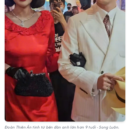
Đoàn Thiên Ân tình tứ bên đàn anh lớn hơn 9 tuổi - Song Luân.