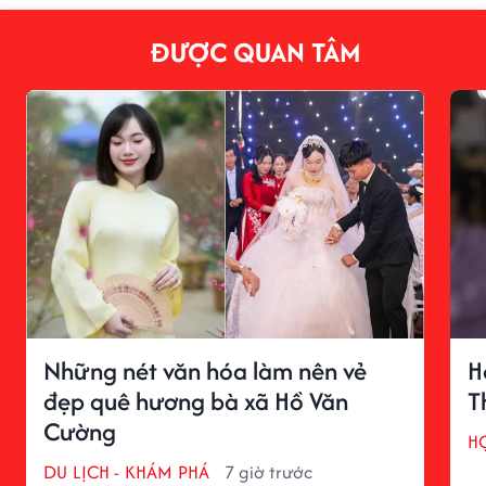
ĐƯỢC QUAN TÂM
Những nét văn hóa làm nên vẻ
H
đẹp quê hương bà xã Hồ Văn
T
Cường
H
DU LỊCH - KHÁM PHÁ
7 giờ trước