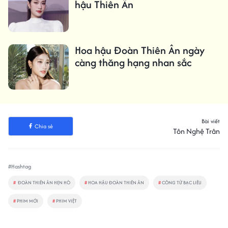
hậu Thiên Ân
Hoa hậu Đoàn Thiên Ân ngày
càng thăng hạng nhan sắc
Bài viết
Chia sẻ
Tôn Nghệ Trân
#Hashtag
#
ĐOÀN THIÊN ÂN HẸN HÒ
#
HOA HẬU ĐOÀN THIÊN ÂN
#
CÔNG TỬ BẠC LIÊU
#
PHIM MỚI
#
PHIM VIỆT