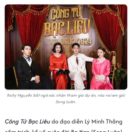
Kaity Nguyễn bất ngờ xác nhận tham gia dự án, vào vai em gái
Song Luân.
Công Tử Bạc Liêu
do đạo diễn Lý Minh Thắng
cầm trịch, kể về cuộc đời Ba Hơn (Song Luân),