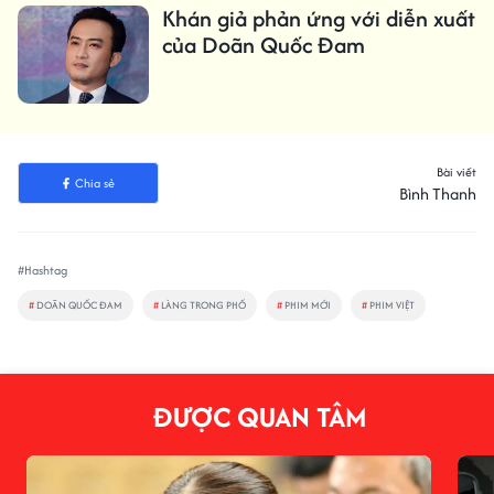
Khán giả phản ứng với diễn xuất
của Doãn Quốc Đam
Bài viết
Chia sẻ
Bình Thanh
#Hashtag
#
DOÃN QUỐC ĐAM
#
LÀNG TRONG PHỐ
#
PHIM MỚI
#
PHIM VIỆT
ĐƯỢC QUAN TÂM