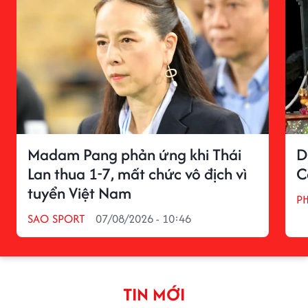
Madam Pang phản ứng khi Thái
D
Lan thua 1-7, mất chức vô địch vì
C
tuyển Việt Nam
P
SAO SPORT
07/08/2026 - 10:46
TIN MỚI