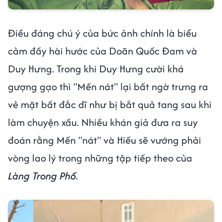
Điều đáng chú ý của bức ảnh chính là biểu
cảm đầy hài hước của Doãn Quốc Đam và
Duy Hưng. Trong khi Duy Hưng cười khá
gượng gạo thì "Mến nát" lại bất ngờ trưng ra
vẻ mặt bất đắc dĩ như bị bắt quả tang sau khi
làm chuyện xấu. Nhiều khán giả đưa ra suy
đoán rằng Mến "nát" và Hiếu sẽ vướng phải
vòng lao lý trong những tập tiếp theo của
Làng Trong Phố
.