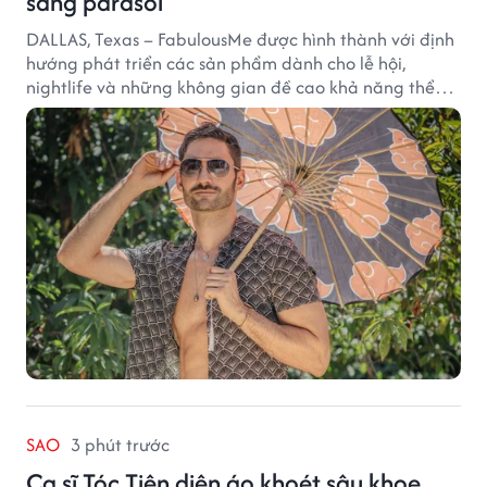
sang parasol
DALLAS, Texas – FabulousMe được hình thành với định
hướng phát triển các sản phẩm dành cho lễ hội,
nightlife và những không gian đề cao khả năng thể
hiện bản thân. Trong quá trình xây dựng thương hiệu,
quạt cầm tay trở thành dòng sản phẩm tạo được
thành công ban đầu, giúp FabulousMe từng bước mở
rộng mức độ hiện diện trên thị trường.
SAO
3 phút trước
Ca sĩ Tóc Tiên diện áo khoét sâu khoe