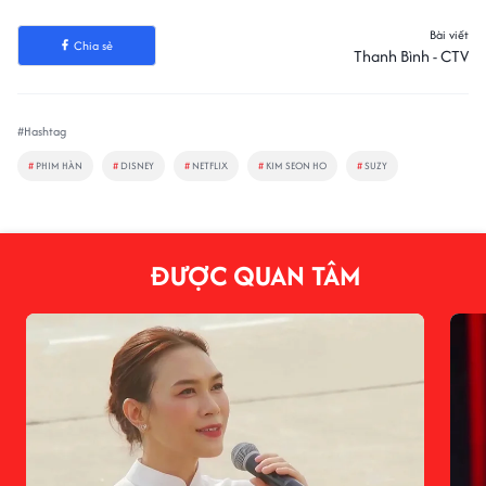
Bài viết
Chia sẻ
Thanh Bình - CTV
#Hashtag
#
PHIM HÀN
#
DISNEY
#
NETFLIX
#
KIM SEON HO
#
SUZY
ĐƯỢC QUAN TÂM