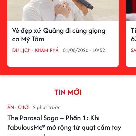
Vẻ đẹp xứ Quảng đi cùng giọng
T
ca Mỹ Tâm
6
DU LỊCH - KHÁM PHÁ
01/08/2026 - 10:52
S
TIN MỚI
ĂN - CHƠI
2 phút trước
The Parasol Saga – Phần 1: Khi
FabulousMe® mở rộng từ quạt cầm tay