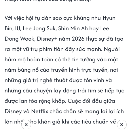
Với việc hội tụ dàn sao cực khủng như Hyun
Bin, IU, Lee Jong Suk, Shin Min Ah hay Lee
Dong Wook, Disney+ năm 2026 thực sự đã tạo
ra một vũ trụ phim Hàn đầy sức mạnh. Người
hâm mộ hoàn toàn có thể tin tưởng vào một
năm bùng nổ của truyền hình trực tuyến, nơi
những giá trị nghệ thuật được tôn vinh và
những câu chuyện lay động trái tim sẽ tiếp tục
được lan tỏa rộng khắp. Cuộc đối đầu giữa
Disney và Netflix chắc chắn sẽ mang lại lợi ích
lớn nhất cho khán giả khi các tiêu chuẩn về
×
×