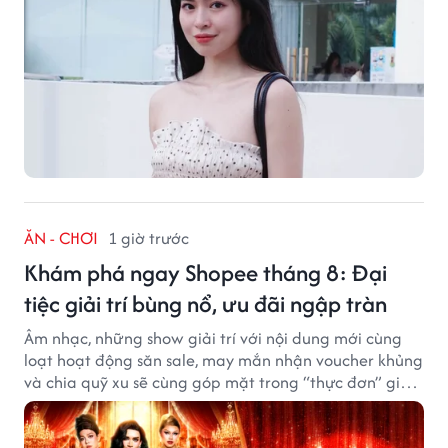
ĂN - CHƠI
1 giờ trước
Khám phá ngay Shopee tháng 8: Đại
tiệc giải trí bùng nổ, ưu đãi ngập tràn
Âm nhạc, những show giải trí với nội dung mới cùng
loạt hoạt động săn sale, may mắn nhận voucher khủng
và chia quỹ xu sẽ cùng góp mặt trong “thực đơn” giải
trí cuối tuần trên Shopee, diễn ra liên tiếp vào ngày
7/8 và 8/8.