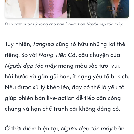
Dàn cast được kỳ vọng cho bản live-action
Người đẹp tóc mây.
Tuy nhiên,
Tangled
cũng sở hữu những lợi thế
riêng. So với
Nàng Tiên Cá
, câu chuyện của
Người đẹp tóc mây
mang màu sắc tươi vui,
hài hước và gần gũi hơn, ít nặng yếu tố bi kịch.
Nếu được xử lý khéo léo, đây có thể là yếu tố
giúp phiên bản live-action dễ tiếp cận công
chúng và hạn chế tranh cãi không đáng có.
Ở thời điểm hiện tại,
Người đẹp tóc mây
bản