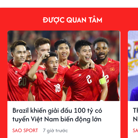
ĐƯỢC QUAN TÂM
Brazil khiến giải đấu 100 tỷ có
T
tuyển Việt Nam biến động lớn
N
SAO SPORT
7 giờ trước
S