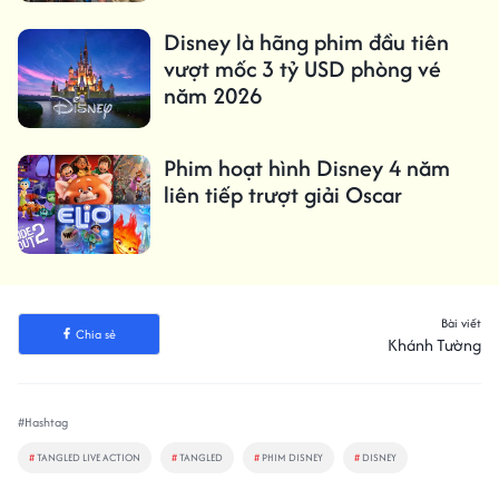
Disney là hãng phim đầu tiên
vượt mốc 3 tỷ USD phòng vé
năm 2026
Phim hoạt hình Disney 4 năm
liên tiếp trượt giải Oscar
Bài viết
Chia sẻ
Khánh Tường
#Hashtag
#
TANGLED LIVE ACTION
#
TANGLED
#
PHIM DISNEY
#
DISNEY