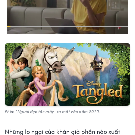
Phim ' Người đẹp tóc mây ' ra mắt vào năm 2010.
Những lo ngại của khán giả phần nào xuất