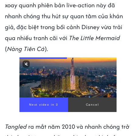
xoay quanh phiên bản live-action này đã
nhanh chóng thu hút sự quan tâm của khán
giả, đặc biệt trong bối cảnh Disney vừa trải
qua nhiều tranh cãi với
The Little Mermaid
(
Nàng Tiên Cá
).
Next video in 1
Cancel
Tangled
ra mắt năm 2010 và nhanh chóng trở