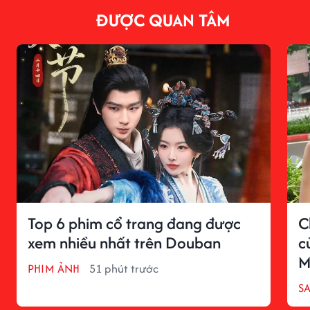
ĐƯỢC QUAN TÂM
Top 6 phim cổ trang đang được
C
xem nhiều nhất trên Douban
c
M
PHIM ẢNH
51 phút trước
S