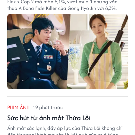
Flex x Cop 2 mở màn 6,1%, vượt mùa 1 nhưng vẫn
thua A Bona Fide Killer của Gong Hyo Jin với 8,3%.
PHIM ẢNH
19 phút trước
Sức hút từ ánh mắt Thừa Lỗi
Ánh mắt sắc lạnh, đầy áp lực của Thừa Lỗi không chỉ
đến từ ngoại hình mà còn là kết quả của quá trình