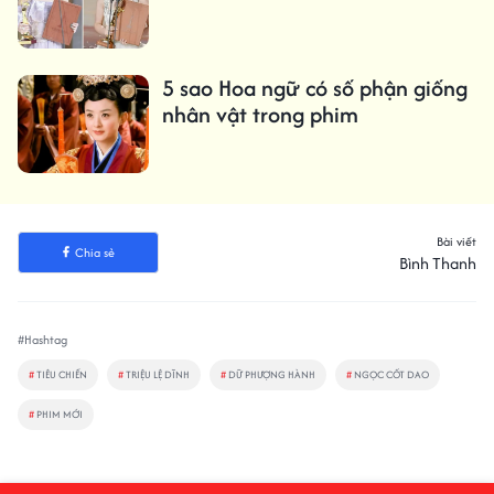
5 sao Hoa ngữ có số phận giống
nhân vật trong phim
Bài viết
Chia sẻ
Bình Thanh
#Hashtag
#
TIÊU CHIẾN
#
TRIỆU LỆ DĨNH
#
DỮ PHƯỢNG HÀNH
#
NGỌC CỐT DAO
#
PHIM MỚI