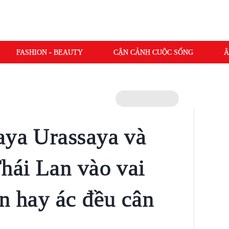
FASHION - BEAUTY
CẬN CẢNH CUỘC SỐNG
Â
aya Urassaya và
Thái Lan vào vai
ện hay ác đều cân