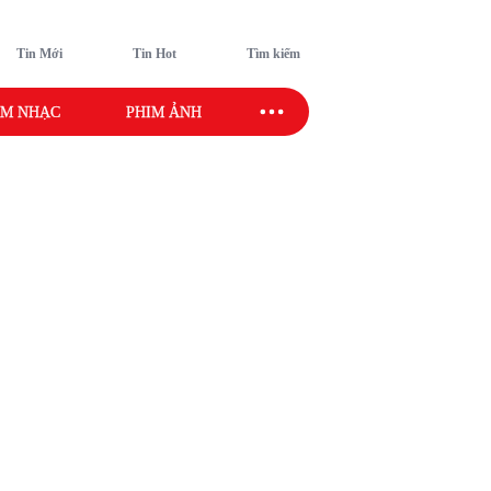
Tin Mới
Tin Hot
Tìm kiếm
M NHẠC
PHIM ẢNH
SAO SPORT