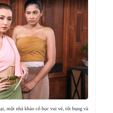
ại, một nhà khảo cổ học vui vẻ, tốt bụng và