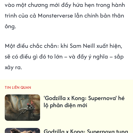
vào một chương mới đầy hứa hẹn trong hành
trình của cả Monsterverse lẫn chính bản thân
ông.
Một điều chắc chắn: khi Sam Neill xuất hiện,
sẽ có điều gì đó to lớn – và đầy ý nghĩa – sắp
xảy ra.
TIN LIÊN QUAN
'Godzilla x Kong: Supernova' hé
lộ phản diện mới
Godzilla x Kong: Supernova tung