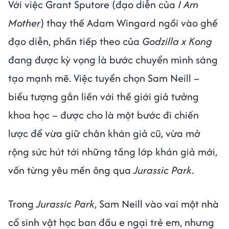
Với việc Grant Sputore (đạo diễn của
I Am
Mother
) thay thế Adam Wingard ngồi vào ghế
đạo diễn, phần tiếp theo của
Godzilla x Kong
đang được kỳ vọng là bước chuyển mình sáng
tạo mạnh mẽ. Việc tuyển chọn Sam Neill –
biểu tượng gắn liền với thế giới giả tưởng
khoa học – được cho là một bước đi chiến
lược để vừa giữ chân khán giả cũ, vừa mở
rộng sức hút tới những tầng lớp khán giả mới,
vốn từng yêu mến ông qua
Jurassic Park
.
Trong
Jurassic Park
, Sam Neill vào vai một nhà
cổ sinh vật học ban đầu e ngại trẻ em, nhưng