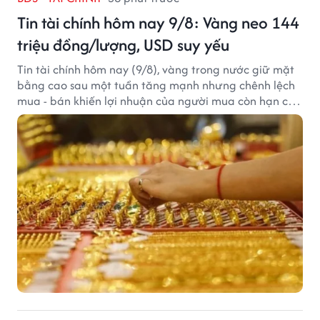
Tin tài chính hôm nay 9/8: Vàng neo 144
triệu đồng/lượng, USD suy yếu
Tin tài chính hôm nay (9/8), vàng trong nước giữ mặt
bằng cao sau một tuần tăng mạnh nhưng chênh lệch
mua - bán khiến lợi nhuận của người mua còn hạn chế,
trong khi USD chịu sức ép sau dữ liệu việc làm Mỹ gây
thất vọng.