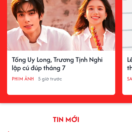
Tống Uy Long, Trương Tịnh Nghi
L
lập cú đúp tháng 7
t
PHIM ẢNH
5 giờ trước
S
TIN MỚI