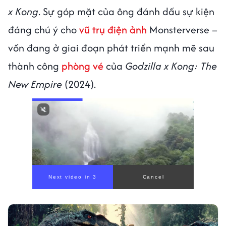
x Kong
. Sự góp mặt của ông đánh dấu sự kiện
đáng chú ý cho
vũ trụ điện ảnh
Monsterverse –
vốn đang ở giai đoạn phát triển mạnh mẽ sau
thành công
phòng vé
của
Godzilla x Kong: The
New Empire
(2024).
Next video in 1
Cancel