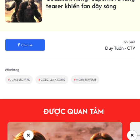
teaser khiến fan dậy sóng
Bài viết
Chia sẻ
Duy Tuấn - CTV
#Hashtag
#
JURASSIC PARK
#
GODZILLA X KONG
#
MONSTERVERSE
ĐƯỢC QUAN TÂM
×
×