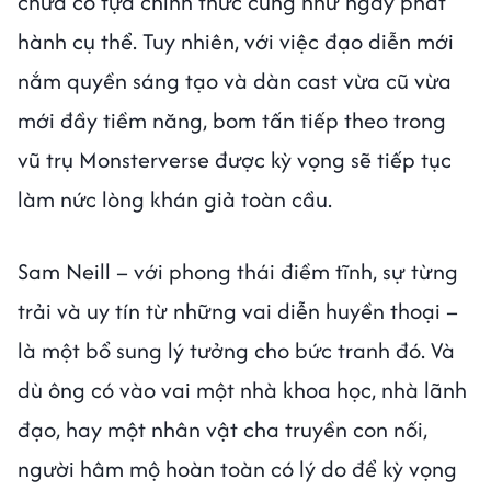
chưa có tựa chính thức cũng như ngày phát
hành cụ thể. Tuy nhiên, với việc đạo diễn mới
nắm quyền sáng tạo và dàn cast vừa cũ vừa
mới đầy tiềm năng, bom tấn tiếp theo trong
vũ trụ Monsterverse được kỳ vọng sẽ tiếp tục
làm nức lòng khán giả toàn cầu.
Sam Neill – với phong thái điềm tĩnh, sự từng
trải và uy tín từ những vai diễn huyền thoại –
là một bổ sung lý tưởng cho bức tranh đó. Và
dù ông có vào vai một nhà khoa học, nhà lãnh
đạo, hay một nhân vật cha truyền con nối,
người hâm mộ hoàn toàn có lý do để kỳ vọng